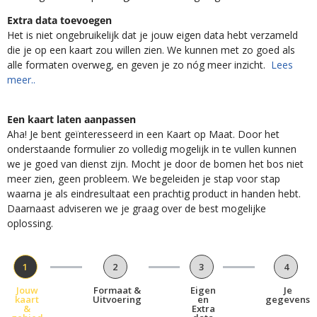
Extra data toevoegen
Het is niet ongebruikelijk dat je jouw eigen data hebt verzameld
die je op een kaart zou willen zien. We kunnen met zo goed als
alle formaten overweg, en geven je zo nóg meer inzicht.
Lees
meer..
Een kaart laten aanpassen
Aha! Je bent geïnteresseerd in een Kaart op Maat. Door het
onderstaande formulier zo volledig mogelijk in te vullen kunnen
we je goed van dienst zijn. Mocht je door de bomen het bos niet
meer zien, geen probleem. We begeleiden je stap voor stap
waarna je als eindresultaat een prachtig product in handen hebt.
Daarnaast adviseren we je graag over de best mogelijke
oplossing.
1
2
3
4
Jouw
Formaat &
Eigen
Je
kaart
Uitvoering
en
gegevens
&
Extra