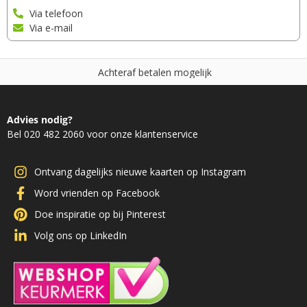
Via telefoon
Via e-mail
A
c
h
t
e
r
a
f
b
e
t
a
l
e
n
m
o
g
e
l
i
j
k
Advies nodig?
Bel 020 482 2060 voor onze klantenservice
Ontvang dagelijks nieuwe kaarten op Instagram
Word vrienden op Facebook
Doe inspiratie op bij Pinterest
Volg ons op LinkedIn