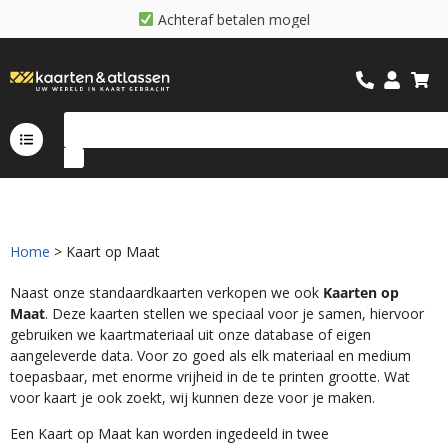
A
c
h
t
e
r
a
f
b
e
t
a
l
e
n
m
o
g
e
l
i
j
k
Home
> Kaart op Maat
Naast onze standaardkaarten verkopen we ook
Kaarten op
Maat
. Deze kaarten stellen we speciaal voor je samen, hiervoor
gebruiken we kaartmateriaal uit onze database of eigen
aangeleverde data. Voor zo goed als elk materiaal en medium
toepasbaar, met enorme vrijheid in de te printen grootte. Wat
voor kaart je ook zoekt, wij kunnen deze voor je maken.
Een Kaart op Maat kan worden ingedeeld in twee