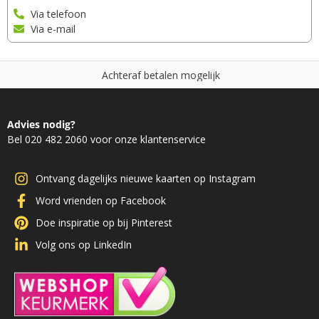
Via telefoon
Via e-mail
A
c
h
t
e
r
a
f
b
e
t
a
l
e
n
m
o
g
e
l
i
j
k
Advies nodig?
Bel 020 482 2060 voor onze klantenservice
Ontvang dagelijks nieuwe kaarten op Instagram
Word vrienden op Facebook
Doe inspiratie op bij Pinterest
Volg ons op LinkedIn