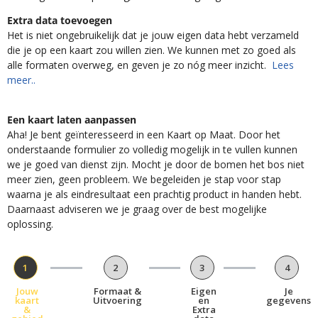
Extra data toevoegen
Het is niet ongebruikelijk dat je jouw eigen data hebt verzameld
die je op een kaart zou willen zien. We kunnen met zo goed als
alle formaten overweg, en geven je zo nóg meer inzicht.
Lees
meer..
Een kaart laten aanpassen
Aha! Je bent geïnteresseerd in een Kaart op Maat. Door het
onderstaande formulier zo volledig mogelijk in te vullen kunnen
we je goed van dienst zijn. Mocht je door de bomen het bos niet
meer zien, geen probleem. We begeleiden je stap voor stap
waarna je als eindresultaat een prachtig product in handen hebt.
Daarnaast adviseren we je graag over de best mogelijke
oplossing.
1
2
3
4
Jouw
Formaat &
Eigen
Je
kaart
Uitvoering
en
gegevens
&
Extra