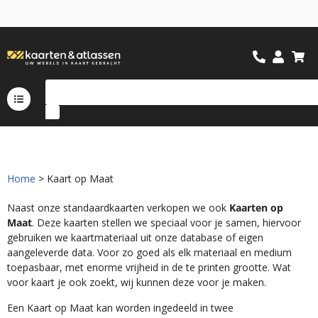
N
i
e
t
g
o
e
d
,
g
e
l
d
t
e
r
u
g
Home
> Kaart op Maat
Naast onze standaardkaarten verkopen we ook
Kaarten op
Maat
. Deze kaarten stellen we speciaal voor je samen, hiervoor
gebruiken we kaartmateriaal uit onze database of eigen
aangeleverde data. Voor zo goed als elk materiaal en medium
toepasbaar, met enorme vrijheid in de te printen grootte. Wat
voor kaart je ook zoekt, wij kunnen deze voor je maken.
Een Kaart op Maat kan worden ingedeeld in twee