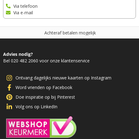
Via telefoon
Via e-mail
A
c
h
t
e
r
a
f
b
e
t
a
l
e
n
m
o
g
e
l
i
j
k
Advies nodig?
Bel 020 482 2060 voor onze klantenservice
Ontvang dagelijks nieuwe kaarten op Instagram
Word vrienden op Facebook
Doe inspiratie op bij Pinterest
Volg ons op LinkedIn