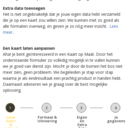
Extra data toevoegen
Het is niet ongebruikelijk dat je jouw eigen data hebt verzameld
die je op een kaart zou willen zien. We kunnen met zo goed als
alle formaten overweg, en geven je zo nóg meer inzicht.
Lees
meer..
Een kaart laten aanpassen
Aha! Je bent geïnteresseerd in een Kaart op Maat. Door het
onderstaande formulier zo volledig mogelijk in te vullen kunnen
we je goed van dienst zijn. Mocht je door de bomen het bos niet
meer zien, geen probleem. We begeleiden je stap voor stap
waarna je als eindresultaat een prachtig product in handen hebt.
Daarnaast adviseren we je graag over de best mogelijke
oplossing.
1
2
3
4
Jouw
Formaat &
Eigen
Je
kaart
Uitvoering
en
gegevens
&
Extra