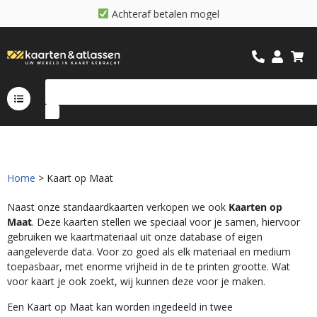
A
c
h
t
e
r
a
f
b
e
t
a
l
e
n
m
o
g
e
l
i
j
k
Home
> Kaart op Maat
Naast onze standaardkaarten verkopen we ook
Kaarten op
Maat
. Deze kaarten stellen we speciaal voor je samen, hiervoor
gebruiken we kaartmateriaal uit onze database of eigen
aangeleverde data. Voor zo goed als elk materiaal en medium
toepasbaar, met enorme vrijheid in de te printen grootte. Wat
voor kaart je ook zoekt, wij kunnen deze voor je maken.
Een Kaart op Maat kan worden ingedeeld in twee