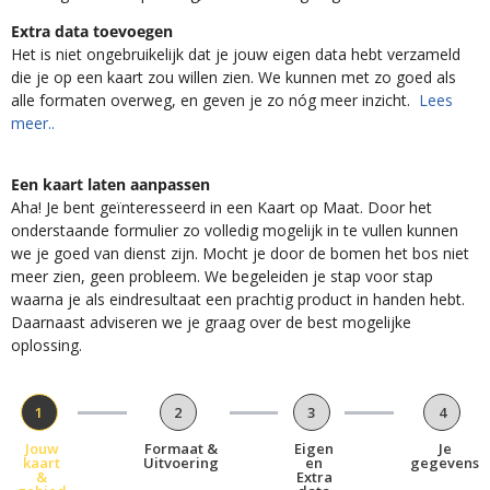
Extra data toevoegen
Het is niet ongebruikelijk dat je jouw eigen data hebt verzameld
die je op een kaart zou willen zien. We kunnen met zo goed als
alle formaten overweg, en geven je zo nóg meer inzicht.
Lees
meer..
Een kaart laten aanpassen
Aha! Je bent geïnteresseerd in een Kaart op Maat. Door het
onderstaande formulier zo volledig mogelijk in te vullen kunnen
we je goed van dienst zijn. Mocht je door de bomen het bos niet
meer zien, geen probleem. We begeleiden je stap voor stap
waarna je als eindresultaat een prachtig product in handen hebt.
Daarnaast adviseren we je graag over de best mogelijke
oplossing.
1
2
3
4
Jouw
Formaat &
Eigen
Je
kaart
Uitvoering
en
gegevens
&
Extra