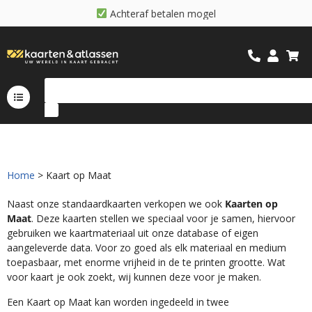
A
c
h
t
e
r
a
f
b
e
t
a
l
e
n
m
o
g
e
l
i
j
k
Home
> Kaart op Maat
Naast onze standaardkaarten verkopen we ook
Kaarten op
Maat
. Deze kaarten stellen we speciaal voor je samen, hiervoor
gebruiken we kaartmateriaal uit onze database of eigen
aangeleverde data. Voor zo goed als elk materiaal en medium
toepasbaar, met enorme vrijheid in de te printen grootte. Wat
voor kaart je ook zoekt, wij kunnen deze voor je maken.
Een Kaart op Maat kan worden ingedeeld in twee