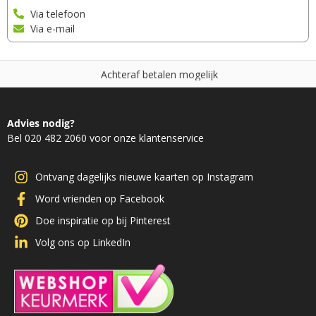
Via telefoon
Via e-mail
A
c
h
t
e
r
a
f
b
e
t
a
l
e
n
m
o
g
e
l
i
j
k
Advies nodig?
Bel 020 482 2060 voor onze klantenservice
Ontvang dagelijks nieuwe kaarten op Instagram
Word vrienden op Facebook
Doe inspiratie op bij Pinterest
Volg ons op LinkedIn