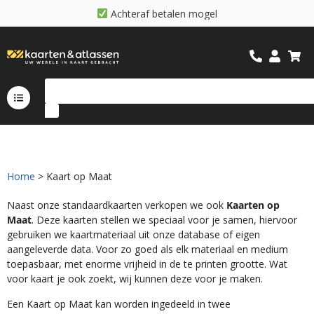
A
c
h
t
e
r
a
f
b
e
t
a
l
e
n
m
o
g
e
l
i
j
k
Home
> Kaart op Maat
Naast onze standaardkaarten verkopen we ook
Kaarten op
Maat
. Deze kaarten stellen we speciaal voor je samen, hiervoor
gebruiken we kaartmateriaal uit onze database of eigen
aangeleverde data. Voor zo goed als elk materiaal en medium
toepasbaar, met enorme vrijheid in de te printen grootte. Wat
voor kaart je ook zoekt, wij kunnen deze voor je maken.
Een Kaart op Maat kan worden ingedeeld in twee