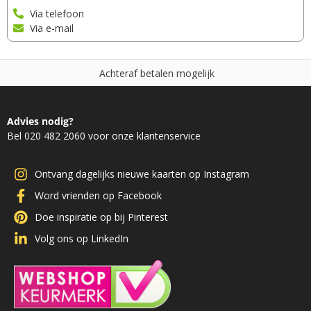
Via telefoon
Via e-mail
A
c
h
t
e
r
a
f
b
e
t
a
l
e
n
m
o
g
e
l
i
j
k
Advies nodig?
Bel 020 482 2060 voor onze klantenservice
Ontvang dagelijks nieuwe kaarten op Instagram
Word vrienden op Facebook
Doe inspiratie op bij Pinterest
Volg ons op LinkedIn