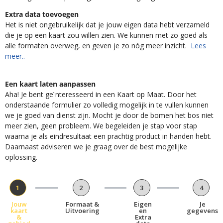
Extra data toevoegen
Het is niet ongebruikelijk dat je jouw eigen data hebt verzameld
die je op een kaart zou willen zien. We kunnen met zo goed als
alle formaten overweg, en geven je zo nóg meer inzicht.
Lees
meer..
Een kaart laten aanpassen
Aha! Je bent geïnteresseerd in een Kaart op Maat. Door het
onderstaande formulier zo volledig mogelijk in te vullen kunnen
we je goed van dienst zijn. Mocht je door de bomen het bos niet
meer zien, geen probleem. We begeleiden je stap voor stap
waarna je als eindresultaat een prachtig product in handen hebt.
Daarnaast adviseren we je graag over de best mogelijke
oplossing.
1
2
3
4
Jouw
Formaat &
Eigen
Je
kaart
Uitvoering
en
gegevens
&
Extra