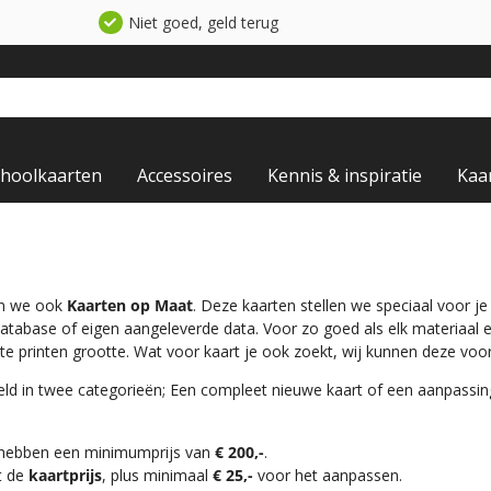
Niet goed, geld terug
choolkaarten
Accessoires
Kennis & inspiratie
Kaa
en we ook
Kaarten op Maat
. Deze kaarten stellen we speciaal voor j
database of eigen aangeleverde data. Voor zo goed als elk materiaal
te printen grootte. Wat voor kaart je ook zoekt, wij kunnen deze voo
ld in twee categorieën; Een compleet nieuwe kaart of een aanpassi
 hebben een minimumprijs van
€ 200,-
.
t de
kaartprijs
, plus minimaal
€ 25,-
voor het aanpassen.