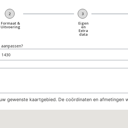
2
3
Formaat &
Eigen
Uitvoering
en
Extra
data
en aanpassen?
 uw gewenste kaartgebied. De coördinaten en afmetingen 