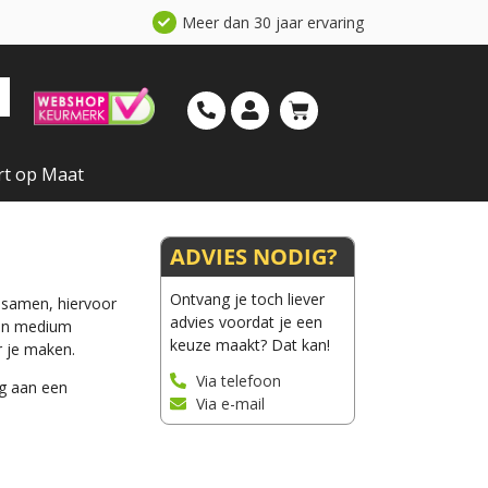
Meer dan 30 jaar ervaring
rt op Maat
ADVIES NODIG?
Ontvang je toch liever
e samen, hiervoor
advies voordat je een
 en medium
keuze maakt? Dat kan!
r je maken.
Via telefoon
ng aan een
Via e-mail