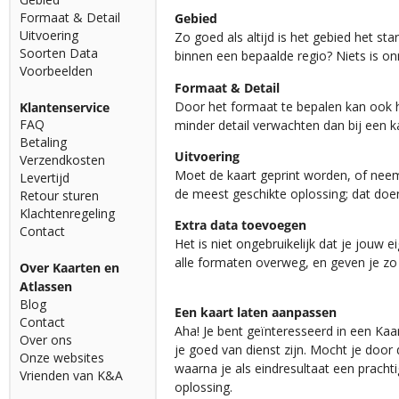
Formaat & Detail
Gebied
Uitvoering
Zo goed als altijd is het gebied het st
Soorten Data
binnen een bepaalde regio? Niets is o
Voorbeelden
Formaat & Detail
Door het formaat te bepalen kan ook h
Klantenservice
FAQ
minder detail verwachten dan bij een
Betaling
Uitvoering
Verzendkosten
Moet de kaart geprint worden, of neem 
Levertijd
de meest geschikte oplossing; dat do
Retour sturen
Klachtenregeling
Extra data toevoegen
Contact
Het is niet ongebruikelijk dat je jouw
alle formaten overweg, en geven je zo
Over Kaarten en
Atlassen
Blog
Een kaart laten aanpassen
Contact
Aha! Je bent geïnteresseerd in een Kaa
Over ons
je goed van dienst zijn. Mocht je doo
Onze websites
waarna je als eindresultaat een pracht
Vrienden van K&A
oplossing.