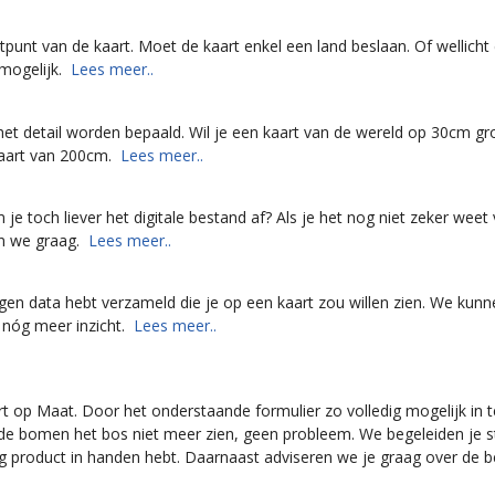
artpunt van de kaart. Moet de kaart enkel een land beslaan. Of wellich
nmogelijk.
Lees meer..
et detail worden bepaald. Wil je een kaart van de wereld op 30cm gr
 kaart van 200cm.
Lees meer..
je toch liever het digitale bestand af? Als je het nog niet zeker weet
en we graag.
Lees meer..
 eigen data hebt verzameld die je op een kaart zou willen zien. We kun
 nóg meer inzicht.
Lees meer..
rt op Maat. Door het onderstaande formulier zo volledig mogelijk in 
r de bomen het bos niet meer zien, geen probleem. We begeleiden je s
ig product in handen hebt. Daarnaast adviseren we je graag over de b