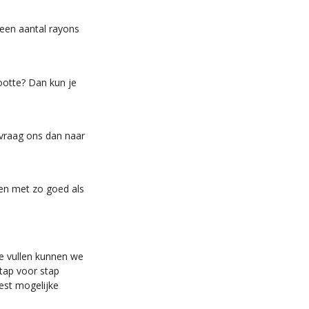
t een aantal rayons
ootte? Dan kun je
 vraag ons dan naar
nen met zo goed als
te vullen kunnen we
tap voor stap
est mogelijke