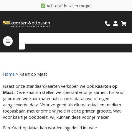
A
c
h
t
e
r
a
f
b
e
t
a
l
e
n
m
o
g
e
l
i
j
k
Home
> Kaart op Maat
Naast onze standaardkaarten verkopen we ook
Kaarten op
Maat
. Deze kaarten stellen we speciaal voor je samen, hiervoor
gebruiken we kaartmateriaal uit onze database of eigen
aangeleverde data. Voor zo goed als elk materiaal en medium
toepasbaar, met enorme vrijheid in de te printen grootte. Wat
voor kaart je ook zoekt, wij kunnen deze voor je maken.
Een Kaart op Maat kan worden ingedeeld in twee