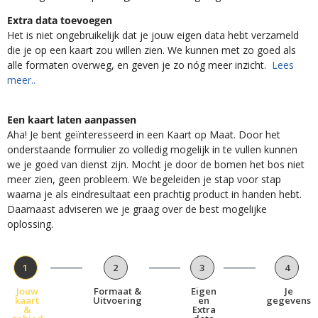
Extra data toevoegen
Het is niet ongebruikelijk dat je jouw eigen data hebt verzameld
die je op een kaart zou willen zien. We kunnen met zo goed als
alle formaten overweg, en geven je zo nóg meer inzicht.
Lees
meer..
Een kaart laten aanpassen
Aha! Je bent geïnteresseerd in een Kaart op Maat. Door het
onderstaande formulier zo volledig mogelijk in te vullen kunnen
we je goed van dienst zijn. Mocht je door de bomen het bos niet
meer zien, geen probleem. We begeleiden je stap voor stap
waarna je als eindresultaat een prachtig product in handen hebt.
Daarnaast adviseren we je graag over de best mogelijke
oplossing.
1
2
3
4
Jouw
Formaat &
Eigen
Je
kaart
Uitvoering
en
gegevens
&
Extra