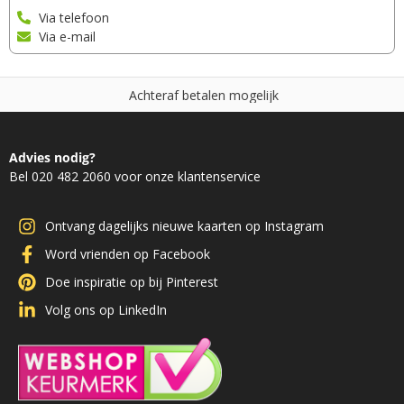
Via telefoon
Via e-mail
A
c
h
t
e
r
a
f
b
e
t
a
l
e
n
m
o
g
e
l
i
j
k
Advies nodig?
Bel 020 482 2060 voor onze klantenservice
Ontvang dagelijks nieuwe kaarten op Instagram
Word vrienden op Facebook
Doe inspiratie op bij Pinterest
Volg ons op LinkedIn