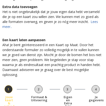
Extra data toevoegen
Het is niet ongebruikelijk dat je jouw eigen data hebt verzameld
die je op een kaart zou willen zien. We kunnen met zo goed als
alle formaten overweg, en geven je zo nóg meer inzicht.
Lees
meer..
Een kaart laten aanpassen
Aha! Je bent geïnteresseerd in een Kaart op Maat. Door het
onderstaande formulier zo volledig mogelijk in te vullen kunnen
we je goed van dienst zijn. Mocht je door de bomen het bos niet
meer zien, geen probleem. We begeleiden je stap voor stap
waarna je als eindresultaat een prachtig product in handen hebt.
Daarnaast adviseren we je graag over de best mogelijke
oplossing.
1
2
3
4
Jouw
Formaat &
Eigen
Je
kaart
Uitvoering
en
gegevens
&
Extra