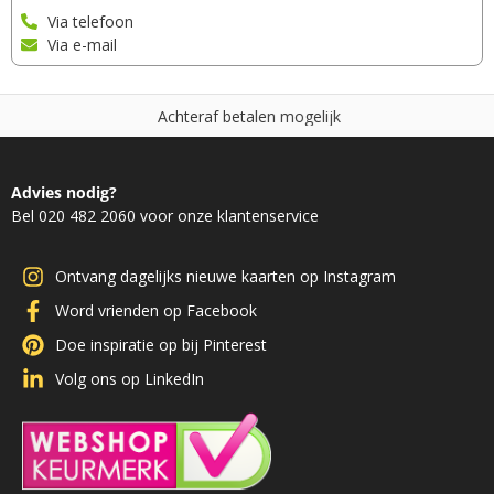
Via telefoon
Via e-mail
A
c
h
t
e
r
a
f
b
e
t
a
l
e
n
m
o
g
e
l
i
j
k
Advies nodig?
Bel 020 482 2060 voor onze klantenservice
Ontvang dagelijks nieuwe kaarten op Instagram
Word vrienden op Facebook
Doe inspiratie op bij Pinterest
Volg ons op LinkedIn