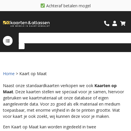
A
c
h
t
e
r
a
f
b
e
t
a
l
e
n
m
o
g
e
l
i
j
k
Home
> Kaart op Maat
Naast onze standaardkaarten verkopen we ook
Kaarten op
Maat
. Deze kaarten stellen we speciaal voor je samen, hiervoor
gebruiken we kaartmateriaal uit onze database of eigen
aangeleverde data. Voor zo goed als elk materiaal en medium
toepasbaar, met enorme vrijheid in de te printen grootte. Wat
voor kaart je ook zoekt, wij kunnen deze voor je maken.
Een Kaart op Maat kan worden ingedeeld in twee