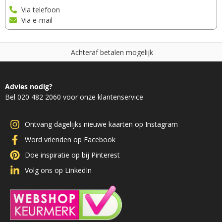
Via telefoon
Via e-mail
A
c
h
t
e
r
a
f
b
e
t
a
l
e
n
m
o
g
e
l
i
j
k
Advies nodig?
Bel 020 482 2060 voor onze klantenservice
Ontvang dagelijks nieuwe kaarten op Instagram
Word vrienden op Facebook
Doe inspiratie op bij Pinterest
Volg ons op LinkedIn