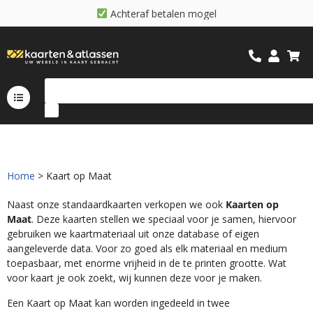
A
c
h
t
e
r
a
f
b
e
t
a
l
e
n
m
o
g
e
l
i
j
k
Home
> Kaart op Maat
Naast onze standaardkaarten verkopen we ook
Kaarten op
Maat
. Deze kaarten stellen we speciaal voor je samen, hiervoor
gebruiken we kaartmateriaal uit onze database of eigen
aangeleverde data. Voor zo goed als elk materiaal en medium
toepasbaar, met enorme vrijheid in de te printen grootte. Wat
voor kaart je ook zoekt, wij kunnen deze voor je maken.
Een Kaart op Maat kan worden ingedeeld in twee