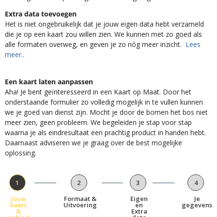
Extra data toevoegen
Het is niet ongebruikelijk dat je jouw eigen data hebt verzameld
die je op een kaart zou willen zien. We kunnen met zo goed als
alle formaten overweg, en geven je zo nóg meer inzicht.
Lees
meer..
Een kaart laten aanpassen
Aha! Je bent geïnteresseerd in een Kaart op Maat. Door het
onderstaande formulier zo volledig mogelijk in te vullen kunnen
we je goed van dienst zijn. Mocht je door de bomen het bos niet
meer zien, geen probleem. We begeleiden je stap voor stap
waarna je als eindresultaat een prachtig product in handen hebt.
Daarnaast adviseren we je graag over de best mogelijke
oplossing.
1
2
3
4
Jouw
Formaat &
Eigen
Je
kaart
Uitvoering
en
gegevens
&
Extra