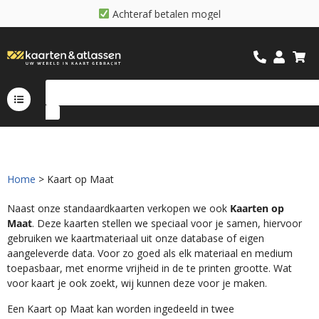
A
c
h
t
e
r
a
f
b
e
t
a
l
e
n
m
o
g
e
l
i
j
k
Home
> Kaart op Maat
Naast onze standaardkaarten verkopen we ook
Kaarten op
Maat
. Deze kaarten stellen we speciaal voor je samen, hiervoor
gebruiken we kaartmateriaal uit onze database of eigen
aangeleverde data. Voor zo goed als elk materiaal en medium
toepasbaar, met enorme vrijheid in de te printen grootte. Wat
voor kaart je ook zoekt, wij kunnen deze voor je maken.
Een Kaart op Maat kan worden ingedeeld in twee