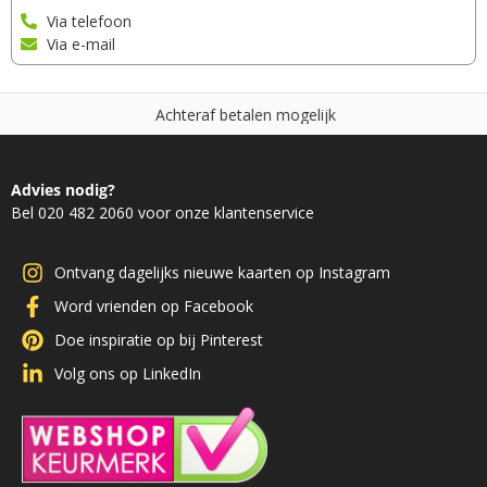
Via telefoon
Via e-mail
A
c
h
t
e
r
a
f
b
e
t
a
l
e
n
m
o
g
e
l
i
j
k
Advies nodig?
Bel 020 482 2060 voor onze klantenservice
Ontvang dagelijks nieuwe kaarten op Instagram
Word vrienden op Facebook
Doe inspiratie op bij Pinterest
Volg ons op LinkedIn