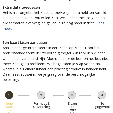
Extra data toevoegen
Het is niet ongebruikelijk dat je jouw eigen data hebt verzameld
die je op een kaart zou willen zien. We kunnen met zo goed als
alle formaten overweg, en geven je zo nóg meer inzicht.
Lees
meer..
Een kaart laten aanpassen
Aha! Je bent geïnteresseerd in een Kaart op Maat. Door het
onderstaande formulier zo volledig mogelijk in te vullen kunnen
we je goed van dienst zijn. Mocht je door de bomen het bos niet
meer zien, geen probleem. We begeleiden je stap voor stap
waarna je als eindresultaat een prachtig product in handen hebt.
Daarnaast adviseren we je graag over de best mogelijke
oplossing.
1
2
3
4
Jouw
Formaat &
Eigen
Je
kaart
Uitvoering
en
gegevens
&
Extra