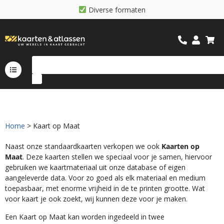
D
i
v
e
r
s
e
f
o
r
m
a
t
e
n
Home
> Kaart op Maat
Naast onze standaardkaarten verkopen we ook
Kaarten op
Maat
. Deze kaarten stellen we speciaal voor je samen, hiervoor
gebruiken we kaartmateriaal uit onze database of eigen
aangeleverde data. Voor zo goed als elk materiaal en medium
toepasbaar, met enorme vrijheid in de te printen grootte. Wat
voor kaart je ook zoekt, wij kunnen deze voor je maken.
Een Kaart op Maat kan worden ingedeeld in twee