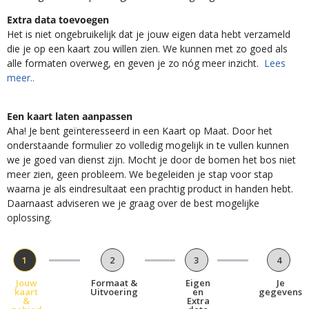
Extra data toevoegen
Het is niet ongebruikelijk dat je jouw eigen data hebt verzameld
die je op een kaart zou willen zien. We kunnen met zo goed als
alle formaten overweg, en geven je zo nóg meer inzicht.
Lees
meer..
Een kaart laten aanpassen
Aha! Je bent geïnteresseerd in een Kaart op Maat. Door het
onderstaande formulier zo volledig mogelijk in te vullen kunnen
we je goed van dienst zijn. Mocht je door de bomen het bos niet
meer zien, geen probleem. We begeleiden je stap voor stap
waarna je als eindresultaat een prachtig product in handen hebt.
Daarnaast adviseren we je graag over de best mogelijke
oplossing.
1
2
3
4
Jouw
Formaat &
Eigen
Je
kaart
Uitvoering
en
gegevens
&
Extra