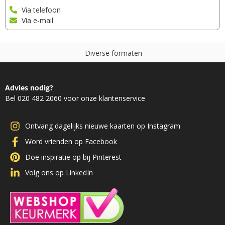
Via telefoon
Via e-mail
D
i
v
e
r
s
e
f
o
r
m
a
t
e
n
Advies nodig?
Bel 020 482 2060 voor onze klantenservice
Ontvang dagelijks nieuwe kaarten op Instagram
Word vrienden op Facebook
Doe inspiratie op bij Pinterest
Volg ons op LinkedIn