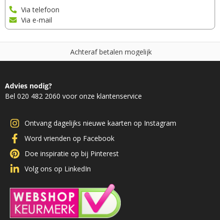
Via telefoon
Via e-mail
A
c
h
t
e
r
a
f
b
e
t
a
l
e
n
m
o
g
e
l
i
j
k
Advies nodig?
Bel 020 482 2060 voor onze klantenservice
Ontvang dagelijks nieuwe kaarten op Instagram
Word vrienden op Facebook
Doe inspiratie op bij Pinterest
Volg ons op LinkedIn