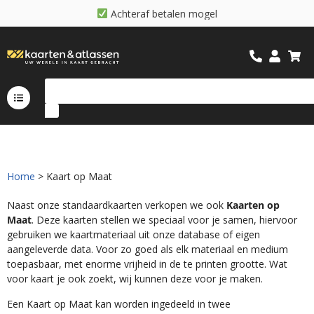
A
c
h
t
e
r
a
f
b
e
t
a
l
e
n
m
o
g
e
l
i
j
k
Home
> Kaart op Maat
Naast onze standaardkaarten verkopen we ook
Kaarten op
Maat
. Deze kaarten stellen we speciaal voor je samen, hiervoor
gebruiken we kaartmateriaal uit onze database of eigen
aangeleverde data. Voor zo goed als elk materiaal en medium
toepasbaar, met enorme vrijheid in de te printen grootte. Wat
voor kaart je ook zoekt, wij kunnen deze voor je maken.
Een Kaart op Maat kan worden ingedeeld in twee