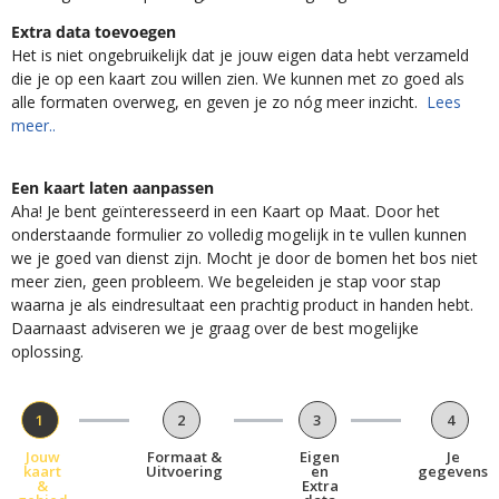
Extra data toevoegen
Het is niet ongebruikelijk dat je jouw eigen data hebt verzameld
die je op een kaart zou willen zien. We kunnen met zo goed als
alle formaten overweg, en geven je zo nóg meer inzicht.
Lees
meer..
Een kaart laten aanpassen
Aha! Je bent geïnteresseerd in een Kaart op Maat. Door het
onderstaande formulier zo volledig mogelijk in te vullen kunnen
we je goed van dienst zijn. Mocht je door de bomen het bos niet
meer zien, geen probleem. We begeleiden je stap voor stap
waarna je als eindresultaat een prachtig product in handen hebt.
Daarnaast adviseren we je graag over de best mogelijke
oplossing.
1
2
3
4
Jouw
Formaat &
Eigen
Je
kaart
Uitvoering
en
gegevens
&
Extra