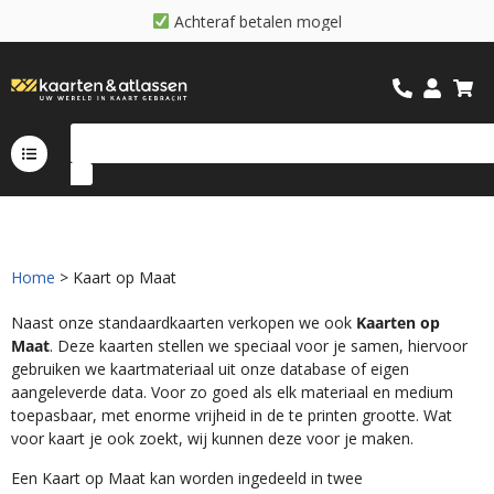
A
c
h
t
e
r
a
f
b
e
t
a
l
e
n
m
o
g
e
l
i
j
k
Home
> Kaart op Maat
Naast onze standaardkaarten verkopen we ook
Kaarten op
Maat
. Deze kaarten stellen we speciaal voor je samen, hiervoor
gebruiken we kaartmateriaal uit onze database of eigen
aangeleverde data. Voor zo goed als elk materiaal en medium
toepasbaar, met enorme vrijheid in de te printen grootte. Wat
voor kaart je ook zoekt, wij kunnen deze voor je maken.
Een Kaart op Maat kan worden ingedeeld in twee