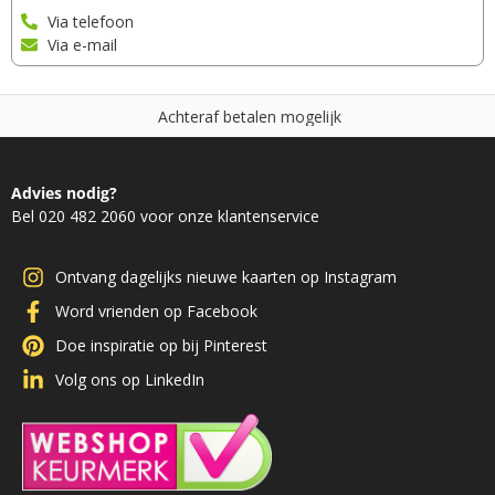
Via telefoon
Via e-mail
A
c
h
t
e
r
a
f
b
e
t
a
l
e
n
m
o
g
e
l
i
j
k
Advies nodig?
Bel 020 482 2060 voor onze klantenservice
Ontvang dagelijks nieuwe kaarten op Instagram
Word vrienden op Facebook
Doe inspiratie op bij Pinterest
Volg ons op LinkedIn