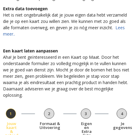
Extra data toevoegen
Het is niet ongebruikelijk dat je jouw eigen data hebt verzameld
die je op een kaart zou willen zien. We kunnen met zo goed als
alle formaten overweg, en geven je zo nóg meer inzicht.
Lees
meer..
Een kaart laten aanpassen
Aha! Je bent geïnteresseerd in een Kaart op Maat. Door het
onderstaande formulier zo volledig mogelijk in te vullen kunnen
we je goed van dienst zijn. Mocht je door de bomen het bos niet
meer zien, geen probleem. We begeleiden je stap voor stap
waarna je als eindresultaat een prachtig product in handen hebt.
Daarnaast adviseren we je graag over de best mogelijke
oplossing.
1
2
3
4
Jouw
Formaat &
Eigen
Je
kaart
Uitvoering
en
gegevens
&
Extra