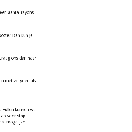
t een aantal rayons
ootte? Dan kun je
 vraag ons dan naar
nen met zo goed als
te vullen kunnen we
tap voor stap
est mogelijke