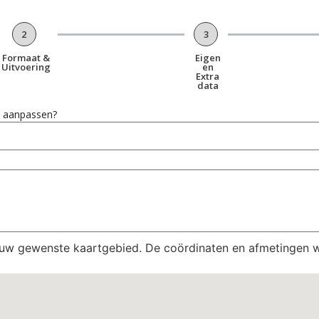
2
3
Formaat &
Eigen
Uitvoering
en
Extra
data
en aanpassen?
 uw gewenste kaartgebied. De coördinaten en afmetingen 