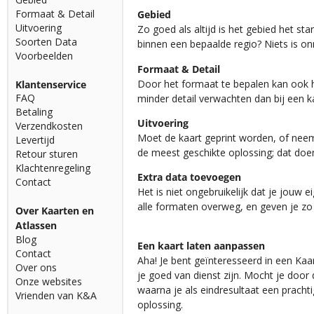
Formaat & Detail
Gebied
Uitvoering
Zo goed als altijd is het gebied het st
Soorten Data
binnen een bepaalde regio? Niets is o
Voorbeelden
Formaat & Detail
Door het formaat te bepalen kan ook h
Klantenservice
FAQ
minder detail verwachten dan bij een
Betaling
Uitvoering
Verzendkosten
Moet de kaart geprint worden, of neem 
Levertijd
de meest geschikte oplossing; dat do
Retour sturen
Klachtenregeling
Extra data toevoegen
Contact
Het is niet ongebruikelijk dat je jouw
alle formaten overweg, en geven je zo
Over Kaarten en
Atlassen
Blog
Een kaart laten aanpassen
Contact
Aha! Je bent geïnteresseerd in een Kaa
Over ons
je goed van dienst zijn. Mocht je doo
Onze websites
waarna je als eindresultaat een pracht
Vrienden van K&A
oplossing.