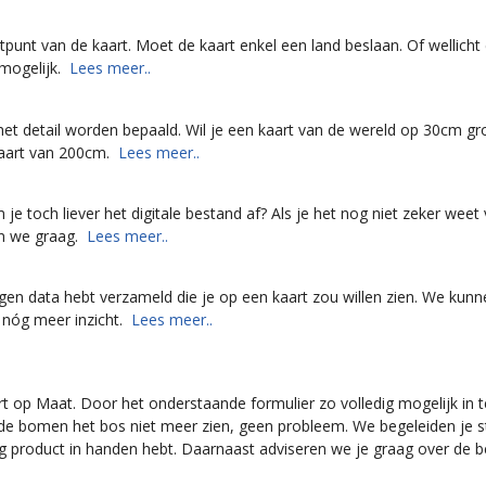
artpunt van de kaart. Moet de kaart enkel een land beslaan. Of wellich
nmogelijk.
Lees meer..
et detail worden bepaald. Wil je een kaart van de wereld op 30cm gr
 kaart van 200cm.
Lees meer..
je toch liever het digitale bestand af? Als je het nog niet zeker weet
en we graag.
Lees meer..
 eigen data hebt verzameld die je op een kaart zou willen zien. We kun
 nóg meer inzicht.
Lees meer..
rt op Maat. Door het onderstaande formulier zo volledig mogelijk in 
r de bomen het bos niet meer zien, geen probleem. We begeleiden je s
ig product in handen hebt. Daarnaast adviseren we je graag over de b