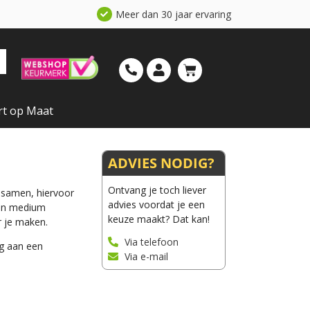
Meer dan 30 jaar ervaring
rt op Maat
ADVIES NODIG?
Ontvang je toch liever
e samen, hiervoor
advies voordat je een
 en medium
keuze maakt? Dat kan!
r je maken.
Via telefoon
ng aan een
Via e-mail