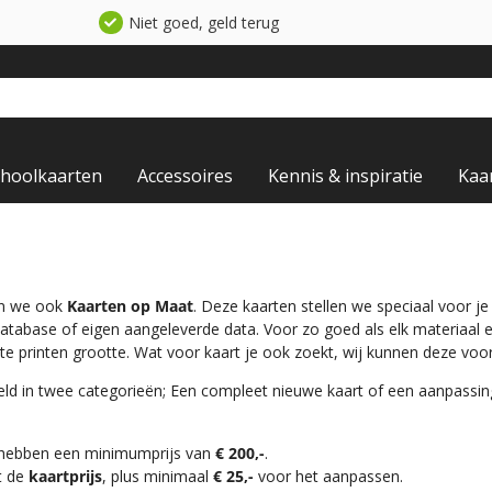
Niet goed, geld terug
choolkaarten
Accessoires
Kennis & inspiratie
Kaa
en we ook
Kaarten op Maat
. Deze kaarten stellen we speciaal voor j
database of eigen aangeleverde data. Voor zo goed als elk materiaal
te printen grootte. Wat voor kaart je ook zoekt, wij kunnen deze voo
ld in twee categorieën; Een compleet nieuwe kaart of een aanpassi
 hebben een minimumprijs van
€ 200,-
.
t de
kaartprijs
, plus minimaal
€ 25,-
voor het aanpassen.