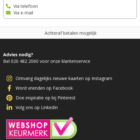
Via telefoon
Via e-mail
A
c
h
t
e
r
a
f
b
e
t
a
l
e
n
m
o
g
e
l
i
j
k
Advies nodig?
Bel 020 482 2060 voor onze klantenservice
Ontvang dagelijks nieuwe kaarten op Instagram
Word vrienden op Facebook
Doe inspiratie op bij Pinterest
Volg ons op LinkedIn