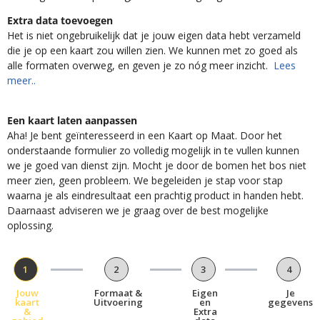
Extra data toevoegen
Het is niet ongebruikelijk dat je jouw eigen data hebt verzameld
die je op een kaart zou willen zien. We kunnen met zo goed als
alle formaten overweg, en geven je zo nóg meer inzicht.
Lees
meer..
Een kaart laten aanpassen
Aha! Je bent geïnteresseerd in een Kaart op Maat. Door het
onderstaande formulier zo volledig mogelijk in te vullen kunnen
we je goed van dienst zijn. Mocht je door de bomen het bos niet
meer zien, geen probleem. We begeleiden je stap voor stap
waarna je als eindresultaat een prachtig product in handen hebt.
Daarnaast adviseren we je graag over de best mogelijke
oplossing.
1
2
3
4
Jouw
Formaat &
Eigen
Je
kaart
Uitvoering
en
gegevens
&
Extra