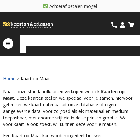
A
c
h
t
e
r
a
f
b
e
t
a
l
e
n
m
o
g
e
l
i
j
k
Home
> Kaart op Maat
Naast onze standaardkaarten verkopen we ook
Kaarten op
Maat
. Deze kaarten stellen we speciaal voor je samen, hiervoor
gebruiken we kaartmateriaal uit onze database of eigen
aangeleverde data. Voor zo goed als elk materiaal en medium
toepasbaar, met enorme vrijheid in de te printen grootte. Wat
voor kaart je ook zoekt, wij kunnen deze voor je maken.
Een Kaart op Maat kan worden ingedeeld in twee