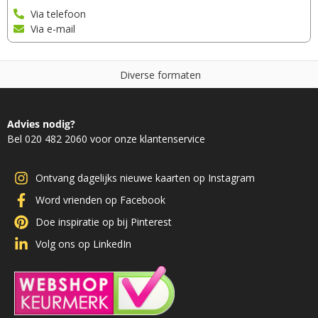
Via telefoon
Via e-mail
D
i
v
e
r
s
e
f
o
r
m
a
t
e
n
Advies nodig?
Bel 020 482 2060 voor onze klantenservice
Ontvang dagelijks nieuwe kaarten op Instagram
Word vrienden op Facebook
Doe inspiratie op bij Pinterest
Volg ons op LinkedIn