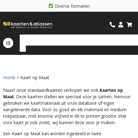
D
i
v
e
r
s
e
f
o
r
m
a
t
e
n
Home
> Kaart op Maat
Naast onze standaardkaarten verkopen we ook
Kaarten op
Maat
. Deze kaarten stellen we speciaal voor je samen, hiervoor
gebruiken we kaartmateriaal uit onze database of eigen
aangeleverde data. Voor zo goed als elk materiaal en medium
toepasbaar, met enorme vrijheid in de te printen grootte. Wat
voor kaart je ook zoekt, wij kunnen deze voor je maken.
Een Kaart op Maat kan worden ingedeeld in twee