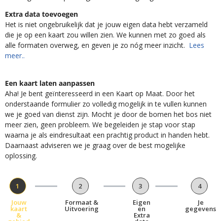
Extra data toevoegen
Het is niet ongebruikelijk dat je jouw eigen data hebt verzameld
die je op een kaart zou willen zien. We kunnen met zo goed als
alle formaten overweg, en geven je zo nóg meer inzicht.
Lees
meer..
Een kaart laten aanpassen
Aha! Je bent geïnteresseerd in een Kaart op Maat. Door het
onderstaande formulier zo volledig mogelijk in te vullen kunnen
we je goed van dienst zijn. Mocht je door de bomen het bos niet
meer zien, geen probleem. We begeleiden je stap voor stap
waarna je als eindresultaat een prachtig product in handen hebt.
Daarnaast adviseren we je graag over de best mogelijke
oplossing.
1
2
3
4
Jouw
Formaat &
Eigen
Je
kaart
Uitvoering
en
gegevens
&
Extra