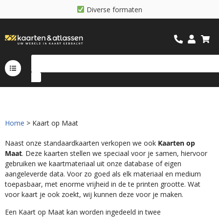
D
i
v
e
r
s
e
f
o
r
m
a
t
e
n
Home
> Kaart op Maat
Naast onze standaardkaarten verkopen we ook
Kaarten op
Maat
. Deze kaarten stellen we speciaal voor je samen, hiervoor
gebruiken we kaartmateriaal uit onze database of eigen
aangeleverde data. Voor zo goed als elk materiaal en medium
toepasbaar, met enorme vrijheid in de te printen grootte. Wat
voor kaart je ook zoekt, wij kunnen deze voor je maken.
Een Kaart op Maat kan worden ingedeeld in twee