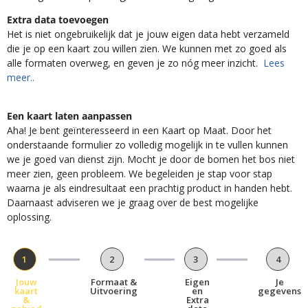
Extra data toevoegen
Het is niet ongebruikelijk dat je jouw eigen data hebt verzameld
die je op een kaart zou willen zien. We kunnen met zo goed als
alle formaten overweg, en geven je zo nóg meer inzicht.
Lees
meer..
Een kaart laten aanpassen
Aha! Je bent geïnteresseerd in een Kaart op Maat. Door het
onderstaande formulier zo volledig mogelijk in te vullen kunnen
we je goed van dienst zijn. Mocht je door de bomen het bos niet
meer zien, geen probleem. We begeleiden je stap voor stap
waarna je als eindresultaat een prachtig product in handen hebt.
Daarnaast adviseren we je graag over de best mogelijke
oplossing.
1
2
3
4
Jouw
Formaat &
Eigen
Je
kaart
Uitvoering
en
gegevens
&
Extra