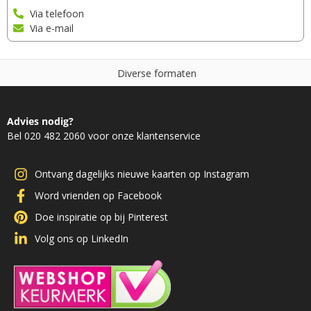
Via telefoon
Via e-mail
D
i
v
e
r
s
e
f
o
r
m
a
t
e
n
Advies nodig?
Bel 020 482 2060 voor onze klantenservice
Ontvang dagelijks nieuwe kaarten op Instagram
Word vrienden op Facebook
Doe inspiratie op bij Pinterest
Volg ons op LinkedIn