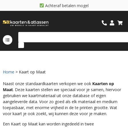
A
c
h
t
e
r
a
f
b
e
t
a
l
e
n
m
o
g
e
l
i
j
k
Home
> Kaart op Maat
Naast onze standaardkaarten verkopen we ook
Kaarten op
Maat
. Deze kaarten stellen we speciaal voor je samen, hiervoor
gebruiken we kaartmateriaal uit onze database of eigen
aangeleverde data. Voor zo goed als elk materiaal en medium
toepasbaar, met enorme vrijheid in de te printen grootte. Wat
voor kaart je ook zoekt, wij kunnen deze voor je maken.
Een Kaart op Maat kan worden ingedeeld in twee