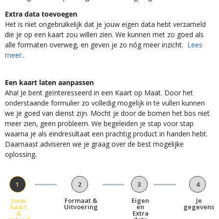
Extra data toevoegen
Het is niet ongebruikelijk dat je jouw eigen data hebt verzameld
die je op een kaart zou willen zien. We kunnen met zo goed als
alle formaten overweg, en geven je zo nóg meer inzicht.
Lees
meer..
Een kaart laten aanpassen
Aha! Je bent geïnteresseerd in een Kaart op Maat. Door het
onderstaande formulier zo volledig mogelijk in te vullen kunnen
we je goed van dienst zijn. Mocht je door de bomen het bos niet
meer zien, geen probleem. We begeleiden je stap voor stap
waarna je als eindresultaat een prachtig product in handen hebt.
Daarnaast adviseren we je graag over de best mogelijke
oplossing.
1
2
3
4
Jouw
Formaat &
Eigen
Je
kaart
Uitvoering
en
gegevens
&
Extra