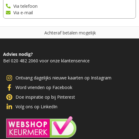
Via telefoon
Via e-mail
A
c
h
t
e
r
a
f
b
e
t
a
l
e
n
m
o
g
e
l
i
j
k
Advies nodig?
Bel 020 482 2060 voor onze klantenservice
Ontvang dagelijks nieuwe kaarten op Instagram
Word vrienden op Facebook
Doe inspiratie op bij Pinterest
Volg ons op LinkedIn