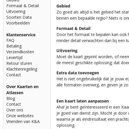
Formaat & Detail
Gebied
Uitvoering
Zo goed als altijd is het gebied het st
Soorten Data
binnen een bepaalde regio? Niets is o
Voorbeelden
Formaat & Detail
Door het formaat te bepalen kan ook h
Klantenservice
FAQ
minder detail verwachten dan bij een
Betaling
Uitvoering
Verzendkosten
Moet de kaart geprint worden, of neem 
Levertijd
de meest geschikte oplossing; dat do
Retour sturen
Klachtenregeling
Extra data toevoegen
Contact
Het is niet ongebruikelijk dat je jouw
alle formaten overweg, en geven je zo
Over Kaarten en
Atlassen
Blog
Een kaart laten aanpassen
Contact
Aha! Je bent geïnteresseerd in een Kaa
Over ons
je goed van dienst zijn. Mocht je doo
Onze websites
waarna je als eindresultaat een pracht
Vrienden van K&A
oplossing.