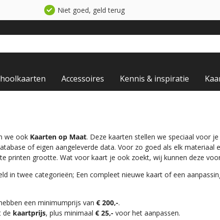
Niet goed, geld terug
choolkaarten
Accessoires
Kennis & inspiratie
Kaa
en we ook
Kaarten op Maat
. Deze kaarten stellen we speciaal voor j
database of eigen aangeleverde data. Voor zo goed als elk materiaal
te printen grootte. Wat voor kaart je ook zoekt, wij kunnen deze voo
ld in twee categorieën; Een compleet nieuwe kaart of een aanpassi
 hebben een minimumprijs van
€ 200,-
.
t de
kaartprijs
, plus minimaal
€ 25,-
voor het aanpassen.