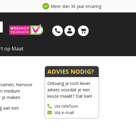
Meer dan 30 jaar ervaring
rt op Maat
ADVIES NODIG?
Ontvang je toch liever
e samen, hiervoor
advies voordat je een
 en medium
keuze maakt? Dat kan!
r je maken.
Via telefoon
ng aan een
Via e-mail