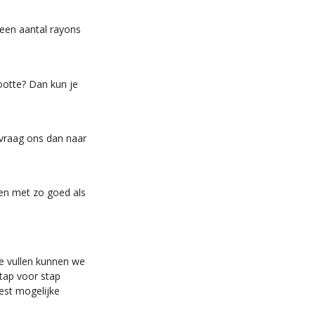
t een aantal rayons
ootte? Dan kun je
 vraag ons dan naar
nen met zo goed als
te vullen kunnen we
tap voor stap
est mogelijke