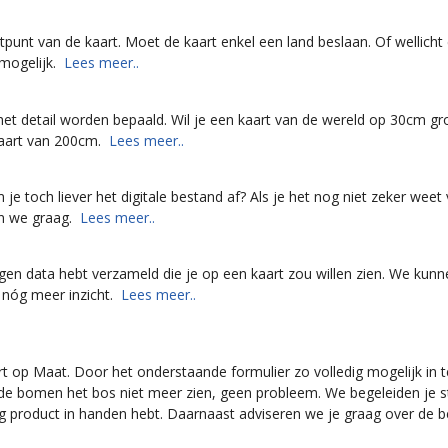
artpunt van de kaart. Moet de kaart enkel een land beslaan. Of wellich
nmogelijk.
Lees meer..
et detail worden bepaald. Wil je een kaart van de wereld op 30cm gr
 kaart van 200cm.
Lees meer..
je toch liever het digitale bestand af? Als je het nog niet zeker weet
en we graag.
Lees meer..
 eigen data hebt verzameld die je op een kaart zou willen zien. We kun
 nóg meer inzicht.
Lees meer..
rt op Maat. Door het onderstaande formulier zo volledig mogelijk in 
r de bomen het bos niet meer zien, geen probleem. We begeleiden je s
ig product in handen hebt. Daarnaast adviseren we je graag over de b