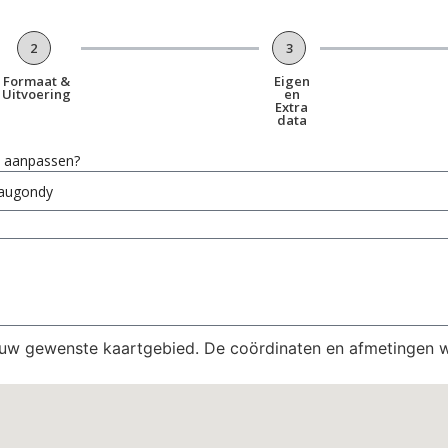
2
3
Formaat &
Eigen
Uitvoering
en
Extra
data
en aanpassen?
 uw gewenste kaartgebied. De coördinaten en afmetingen 