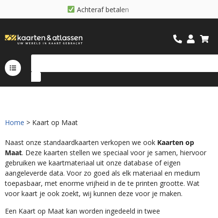
A
c
h
t
e
r
a
f
b
e
t
a
l
e
n
g
m
o
e
l
i
Home
> Kaart op Maat
Naast onze standaardkaarten verkopen we ook
Kaarten op
Maat
. Deze kaarten stellen we speciaal voor je samen, hiervoor
gebruiken we kaartmateriaal uit onze database of eigen
aangeleverde data. Voor zo goed als elk materiaal en medium
toepasbaar, met enorme vrijheid in de te printen grootte. Wat
voor kaart je ook zoekt, wij kunnen deze voor je maken.
Een Kaart op Maat kan worden ingedeeld in twee