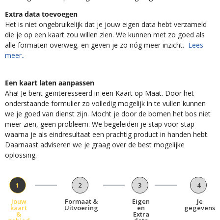
Extra data toevoegen
Het is niet ongebruikelijk dat je jouw eigen data hebt verzameld
die je op een kaart zou willen zien. We kunnen met zo goed als
alle formaten overweg, en geven je zo nóg meer inzicht.
Lees
meer..
Een kaart laten aanpassen
Aha! Je bent geïnteresseerd in een Kaart op Maat. Door het
onderstaande formulier zo volledig mogelijk in te vullen kunnen
we je goed van dienst zijn. Mocht je door de bomen het bos niet
meer zien, geen probleem. We begeleiden je stap voor stap
waarna je als eindresultaat een prachtig product in handen hebt.
Daarnaast adviseren we je graag over de best mogelijke
oplossing.
1
2
3
4
Jouw
Formaat &
Eigen
Je
kaart
Uitvoering
en
gegevens
&
Extra