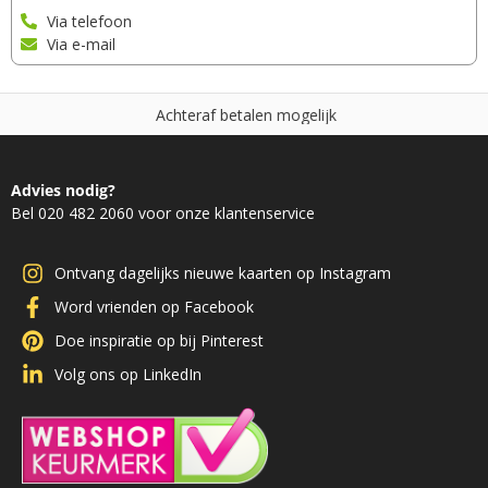
Via telefoon
Via e-mail
A
c
h
t
e
r
a
f
b
e
t
a
l
e
n
m
o
g
e
l
i
j
k
Advies nodig?
Bel 020 482 2060 voor onze klantenservice
Ontvang dagelijks nieuwe kaarten op Instagram
Word vrienden op Facebook
Doe inspiratie op bij Pinterest
Volg ons op LinkedIn