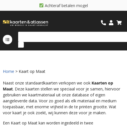
A
c
h
t
e
r
a
f
b
e
t
a
l
e
n
m
o
g
e
l
i
j
k
Home
> Kaart op Maat
Naast onze standaardkaarten verkopen we ook
Kaarten op
Maat
. Deze kaarten stellen we speciaal voor je samen, hiervoor
gebruiken we kaartmateriaal uit onze database of eigen
aangeleverde data. Voor zo goed als elk materiaal en medium
toepasbaar, met enorme vrijheid in de te printen grootte. Wat
voor kaart je ook zoekt, wij kunnen deze voor je maken.
Een Kaart op Maat kan worden ingedeeld in twee