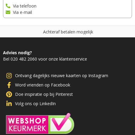
Via telefoon
Via e-mail
A
c
h
t
e
r
a
f
b
e
t
a
l
e
n
m
o
g
e
l
i
j
k
Advies nodig?
Bel 020 482 2060 voor onze klantenservice
Ontvang dagelijks nieuwe kaarten op Instagram
Word vrienden op Facebook
Doe inspiratie op bij Pinterest
Volg ons op LinkedIn