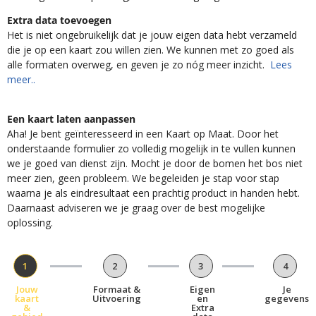
Extra data toevoegen
Het is niet ongebruikelijk dat je jouw eigen data hebt verzameld
die je op een kaart zou willen zien. We kunnen met zo goed als
alle formaten overweg, en geven je zo nóg meer inzicht.
Lees
meer..
Een kaart laten aanpassen
Aha! Je bent geïnteresseerd in een Kaart op Maat. Door het
onderstaande formulier zo volledig mogelijk in te vullen kunnen
we je goed van dienst zijn. Mocht je door de bomen het bos niet
meer zien, geen probleem. We begeleiden je stap voor stap
waarna je als eindresultaat een prachtig product in handen hebt.
Daarnaast adviseren we je graag over de best mogelijke
oplossing.
1
2
3
4
Jouw
Formaat &
Eigen
Je
kaart
Uitvoering
en
gegevens
&
Extra