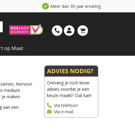
Meer dan 30 jaar ervaring
rt op Maat
ADVIES NODIG?
Ontvang je toch liever
e samen, hiervoor
advies voordat je een
 en medium
keuze maakt? Dat kan!
r je maken.
Via telefoon
ng aan een
Via e-mail