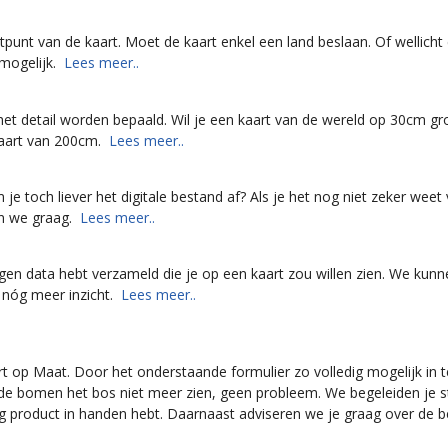
artpunt van de kaart. Moet de kaart enkel een land beslaan. Of wellich
nmogelijk.
Lees meer..
et detail worden bepaald. Wil je een kaart van de wereld op 30cm gr
 kaart van 200cm.
Lees meer..
je toch liever het digitale bestand af? Als je het nog niet zeker weet
en we graag.
Lees meer..
 eigen data hebt verzameld die je op een kaart zou willen zien. We kun
 nóg meer inzicht.
Lees meer..
rt op Maat. Door het onderstaande formulier zo volledig mogelijk in 
r de bomen het bos niet meer zien, geen probleem. We begeleiden je s
ig product in handen hebt. Daarnaast adviseren we je graag over de b