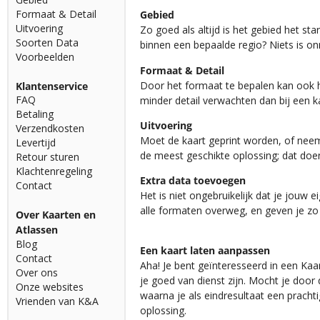
Formaat & Detail
Gebied
Uitvoering
Zo goed als altijd is het gebied het st
Soorten Data
binnen een bepaalde regio? Niets is o
Voorbeelden
Formaat & Detail
Door het formaat te bepalen kan ook h
Klantenservice
FAQ
minder detail verwachten dan bij een
Betaling
Uitvoering
Verzendkosten
Moet de kaart geprint worden, of neem 
Levertijd
de meest geschikte oplossing; dat do
Retour sturen
Klachtenregeling
Extra data toevoegen
Contact
Het is niet ongebruikelijk dat je jouw
alle formaten overweg, en geven je zo
Over Kaarten en
Atlassen
Blog
Een kaart laten aanpassen
Contact
Aha! Je bent geïnteresseerd in een Kaa
Over ons
je goed van dienst zijn. Mocht je doo
Onze websites
waarna je als eindresultaat een pracht
Vrienden van K&A
oplossing.