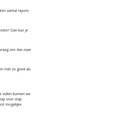
t een aantal rayons
ootte? Dan kun je
 vraag ons dan naar
nen met zo goed als
te vullen kunnen we
tap voor stap
est mogelijke