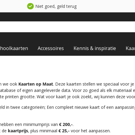
Niet goed, geld terug
choolkaarten
Accessoires
Kennis & inspiratie
Kaa
en we ook
Kaarten op Maat
. Deze kaarten stellen we speciaal voor j
database of eigen aangeleverde data. Voor zo goed als elk materiaal
te printen grootte. Wat voor kaart je ook zoekt, wij kunnen deze voo
ld in twee categorieën; Een compleet nieuwe kaart of een aanpassi
 hebben een minimumprijs van
€ 200,-
.
t de
kaartprijs
, plus minimaal
€ 25,-
voor het aanpassen.