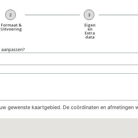
2
3
Formaat &
Eigen
Uitvoering
en
Extra
data
en aanpassen?
 uw gewenste kaartgebied. De coördinaten en afmetingen 