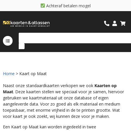
A
c
h
t
e
r
a
f
b
e
t
a
l
e
n
m
o
g
e
l
i
j
k
Home
> Kaart op Maat
Naast onze standaardkaarten verkopen we ook
Kaarten op
Maat
. Deze kaarten stellen we speciaal voor je samen, hiervoor
gebruiken we kaartmateriaal uit onze database of eigen
aangeleverde data. Voor zo goed als elk materiaal en medium
toepasbaar, met enorme vrijheid in de te printen grootte. Wat
voor kaart je ook zoekt, wij kunnen deze voor je maken.
Een Kaart op Maat kan worden ingedeeld in twee