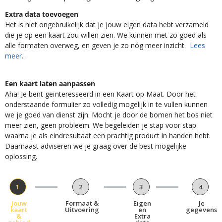
Extra data toevoegen
Het is niet ongebruikelijk dat je jouw eigen data hebt verzameld
die je op een kaart zou willen zien. We kunnen met zo goed als
alle formaten overweg, en geven je zo nóg meer inzicht.
Lees
meer..
Een kaart laten aanpassen
Aha! Je bent geïnteresseerd in een Kaart op Maat. Door het
onderstaande formulier zo volledig mogelijk in te vullen kunnen
we je goed van dienst zijn. Mocht je door de bomen het bos niet
meer zien, geen probleem. We begeleiden je stap voor stap
waarna je als eindresultaat een prachtig product in handen hebt.
Daarnaast adviseren we je graag over de best mogelijke
oplossing.
1
2
3
4
Jouw
Formaat &
Eigen
Je
kaart
Uitvoering
en
gegevens
&
Extra