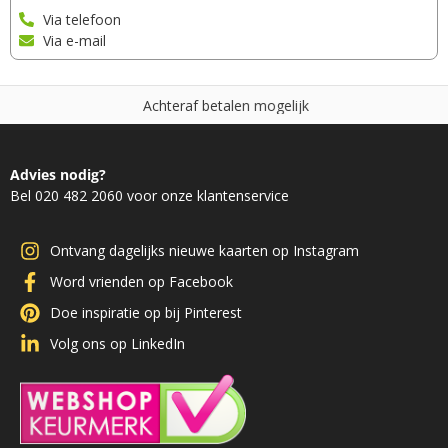
Via telefoon
Via e-mail
A
c
h
t
e
r
a
f
b
e
t
a
l
e
n
m
o
g
e
l
i
j
k
Advies nodig?
Bel 020 482 2060 voor onze klantenservice
Ontvang dagelijks nieuwe kaarten op Instagram
Word vrienden op Facebook
Doe inspiratie op bij Pinterest
Volg ons op LinkedIn