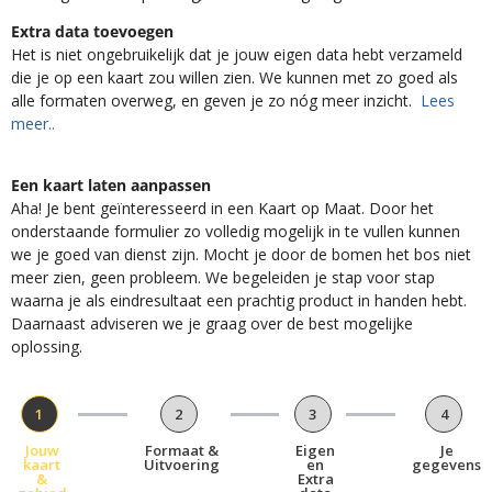
Extra data toevoegen
Het is niet ongebruikelijk dat je jouw eigen data hebt verzameld
die je op een kaart zou willen zien. We kunnen met zo goed als
alle formaten overweg, en geven je zo nóg meer inzicht.
Lees
meer..
Een kaart laten aanpassen
Aha! Je bent geïnteresseerd in een Kaart op Maat. Door het
onderstaande formulier zo volledig mogelijk in te vullen kunnen
we je goed van dienst zijn. Mocht je door de bomen het bos niet
meer zien, geen probleem. We begeleiden je stap voor stap
waarna je als eindresultaat een prachtig product in handen hebt.
Daarnaast adviseren we je graag over de best mogelijke
oplossing.
1
2
3
4
Jouw
Formaat &
Eigen
Je
kaart
Uitvoering
en
gegevens
&
Extra