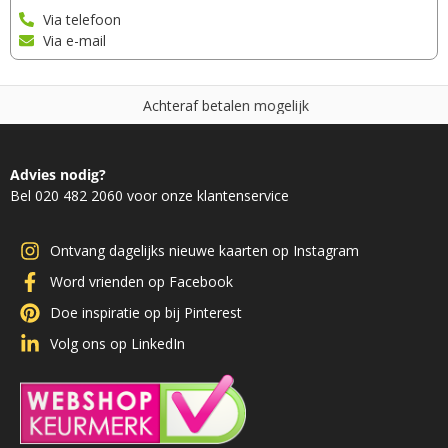
Via telefoon
Via e-mail
A
c
h
t
e
r
a
f
b
e
t
a
l
e
n
m
o
g
e
l
i
j
k
Advies nodig?
Bel 020 482 2060 voor onze klantenservice
Ontvang dagelijks nieuwe kaarten op Instagram
Word vrienden op Facebook
Doe inspiratie op bij Pinterest
Volg ons op LinkedIn