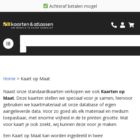
A
c
h
t
e
r
a
f
b
e
t
a
l
e
n
m
o
g
e
l
i
j
k
Home
> Kaart op Maat
Naast onze standaardkaarten verkopen we ook
Kaarten op
Maat
. Deze kaarten stellen we speciaal voor je samen, hiervoor
gebruiken we kaartmateriaal uit onze database of eigen
aangeleverde data. Voor zo goed als elk materiaal en medium
toepasbaar, met enorme vrijheid in de te printen grootte. Wat
voor kaart je ook zoekt, wij kunnen deze voor je maken.
Een Kaart op Maat kan worden ingedeeld in twee