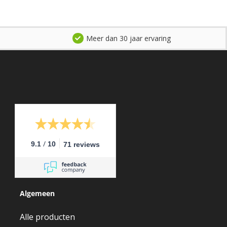
Meer dan 30 jaar ervaring
/
9.1
10
71 reviews
Algemeen
Alle producten