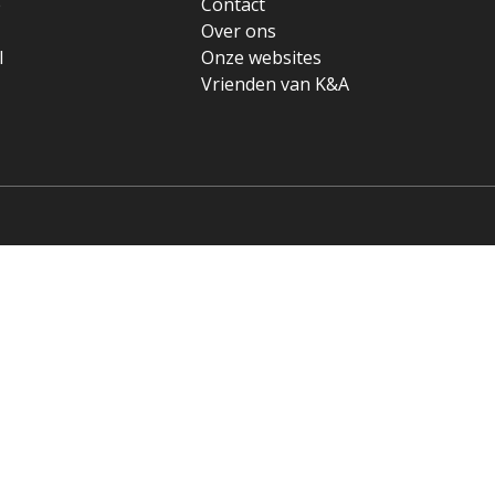
e
Contact
Over ons
l
Onze websites
Vrienden van K&A