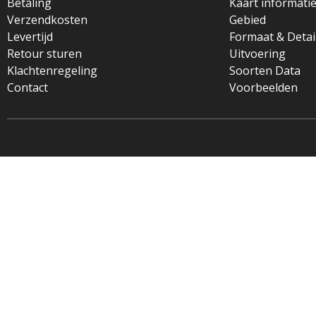
Betaling
Kaart informati
Verzendkosten
Gebied
Levertijd
Formaat & Detai
Retour sturen
Uitvoering
Klachtenregeling
Soorten Data
Contact
Voorbeelden