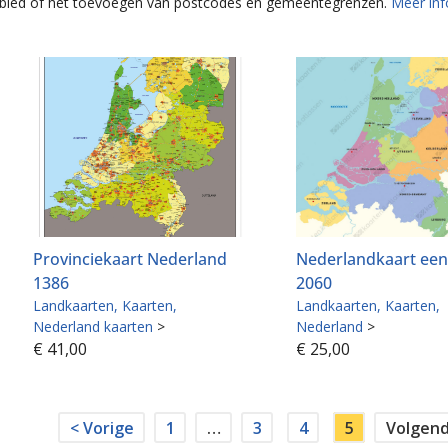
 gebied of het toevoegen van postcodes en gemeentegrenzen.
Meer inf
Provinciekaart Nederland
Nederlandkaart ee
1386
2060
Landkaarten
Kaarten
Landkaarten
Kaarten
Nederland kaarten
>
Nederland
>
€
41,00
€
25,00
< Vorige
1
…
3
4
5
Volgend