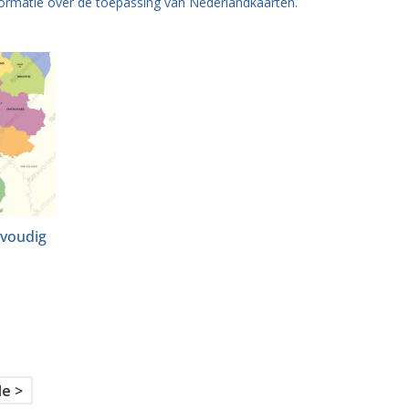
ormatie over de toepassing van Nederlandkaarten.
nvoudig
e >