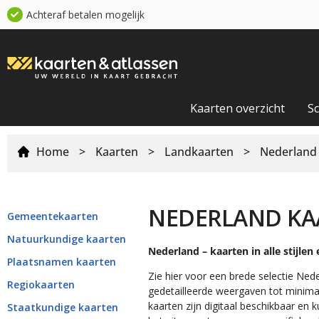
Achteraf betalen mogelijk
Kaarten overzicht
S
Home
>
Kaarten
>
Landkaarten
>
Nederland
NEDERLAND KA
Gemeentekaarten
Natuurkundige kaarten
Nederland – kaarten in alle stijle
Plaatsnamen kaarten
Zie hier voor een brede selectie Nede
Regiokaarten
gedetailleerde weergaven tot minimali
kaarten zijn digitaal beschikbaar e
Staatkundige kaarten