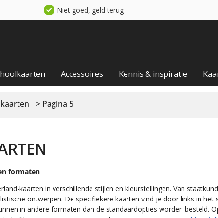
Niet goed, geld terug
choolkaarten
Accessoires
Kennis & inspiratie
Kaa
 kaarten
> Pagina 5
ARTEN
n en formaten
rland-kaarten in verschillende stijlen en kleurstellingen. Van staatku
stische ontwerpen. De specifiekere kaarten vind je door links in het 
n kunnen in andere formaten dan de standaardopties worden besteld. 