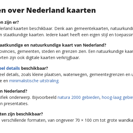
en over Nederland kaarten
n zijn er?
Nederland kaarten beschikbaar. Denk aan gemeentekaarten, natuurkun
 staatkundige kaarten. Iedere kaart heeft een eigen stijl en toepassi
 staatkundige en natuurkundige kaart van Nederland?
ovincies, gemeenten, steden en grenzen zien. Een natuurkundige kaart 
ten zijn ook digitale kaarten verkrijgbaar.
el details
beschikbaar?
eel details, zoals kleine plaatsen, waterwegen, gemeentegrenzen en 
ge en
minimalistische uitstraling.
an Nederland?
ifiek onderwerp. Bijvoorbeeld
natura 2000 gebieden
,
hoog-laag gebi
n presentaties.
ten zijn beschikbaar?
 in verschillende formaten, van ongeveer 70 × 100 cm tot grote wandk