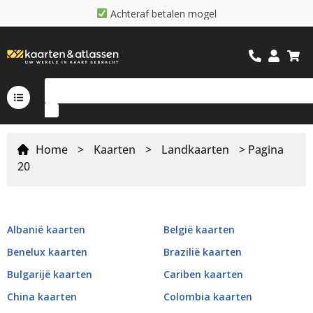
A
c
h
t
e
r
a
f
b
e
t
a
l
e
n
m
o
g
e
l
i
j
k
Home
>
Kaarten
>
Landkaarten
> Pagina
20
Albanië kaarten
België kaarten
Benelux kaarten
Brazilië kaarten
Bulgarijë kaarten
Cariben kaarten
China kaarten
Colombia kaarten