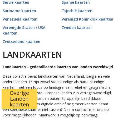
Servië kaarten
Spanje kaarten
Suriname kaarten
Tsjechië kaarten
Venezuela kaarten
Verenigd Koninkrijk kaarten
Verenigde Staten / USA
Zweden kaarten
kaarten
Zwitserland kaarten
LANDKAARTEN
Landkaarten – gedetailleerde kaarten van landen wereldwijd
Deze collectie bevat landkaarten van Nederland, België en vele
andere landen. Er zijn zowel staatkundige als natuurkundige
kaarten, met een focus op landsgrenzen, reliëf en geografische
Overige
kenmerken. De meeste Europese landen zijn vertegenwoordigd,
Landen
maar ook sommige landen buiten Europa zijn beschikbaar.
kaarten
Daarnaast omvat ons digitale archief nog meer kaarten. Staat
een specifieke kaart er niet tussen? Neem contact met ons op
voor mogelijkheden. Maatwerk is mogelijk op aanvraag.