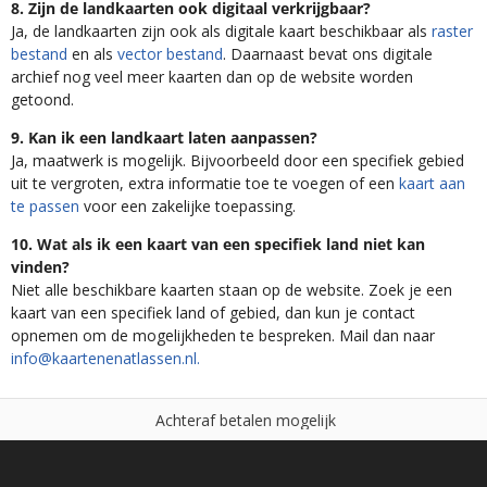
8. Zijn de landkaarten ook digitaal verkrijgbaar?
Ja, de landkaarten zijn ook als digitale kaart beschikbaar als
raster
bestand
en als
vector bestand
. Daarnaast bevat ons digitale
archief nog veel meer kaarten dan op de website worden
getoond.
9. Kan ik een landkaart laten aanpassen?
Ja, maatwerk is mogelijk. Bijvoorbeeld door een specifiek gebied
uit te vergroten, extra informatie toe te voegen of een
kaart aan
te passen
voor een zakelijke toepassing.
10. Wat als ik een kaart van een specifiek land niet kan
vinden?
Niet alle beschikbare kaarten staan op de website. Zoek je een
kaart van een specifiek land of gebied, dan kun je contact
opnemen om de mogelijkheden te bespreken. Mail dan naar
info@kaartenenatlassen.nl.
A
c
h
t
e
r
a
f
b
e
t
a
l
e
n
m
o
g
e
l
i
j
k