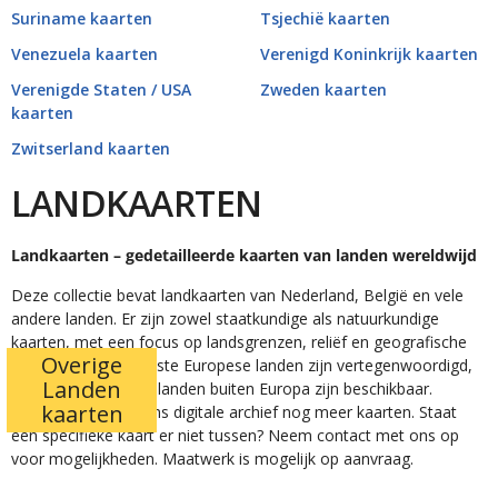
Suriname kaarten
Tsjechië kaarten
Venezuela kaarten
Verenigd Koninkrijk kaarten
Verenigde Staten / USA
Zweden kaarten
kaarten
Zwitserland kaarten
LANDKAARTEN
Landkaarten – gedetailleerde kaarten van landen wereldwijd
Deze collectie bevat landkaarten van Nederland, België en vele
andere landen. Er zijn zowel staatkundige als natuurkundige
kaarten, met een focus op landsgrenzen, reliëf en geografische
Overige
kenmerken. De meeste Europese landen zijn vertegenwoordigd,
Landen
maar ook sommige landen buiten Europa zijn beschikbaar.
kaarten
Daarnaast omvat ons digitale archief nog meer kaarten. Staat
een specifieke kaart er niet tussen? Neem contact met ons op
voor mogelijkheden. Maatwerk is mogelijk op aanvraag.