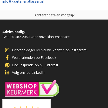
info@kaartenenatlassen.nl.
l
e
n
m
o
g
e
l
i
j
k
a
t
b
e
N
i
e
t
g
o
e
,
d
g
e
Advies nodig?
Bel 020 482 2060 voor onze klantenservice
Ontvang dagelijks nieuwe kaarten op Instagram
Word vrienden op Facebook
Doe inspiratie op bij Pinterest
Volg ons op LinkedIn