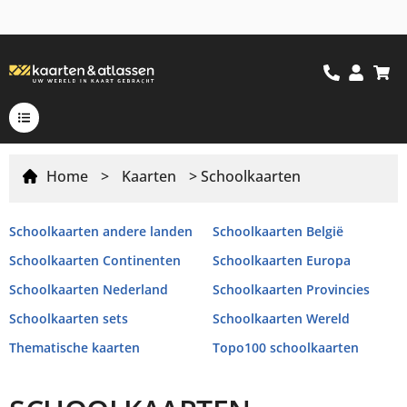
Home
>
Kaarten
> Schoolkaarten
Schoolkaarten andere landen
Schoolkaarten België
Schoolkaarten Continenten
Schoolkaarten Europa
Schoolkaarten Nederland
Schoolkaarten Provincies
Schoolkaarten sets
Schoolkaarten Wereld
Thematische kaarten
Topo100 schoolkaarten