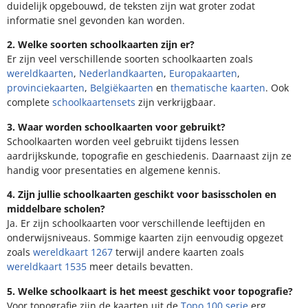
duidelijk opgebouwd, de teksten zijn wat groter zodat
informatie snel gevonden kan worden.
2. Welke soorten schoolkaarten zijn er?
Er zijn veel verschillende soorten schoolkaarten zoals
wereldkaarten
,
Nederlandkaarten
,
Europakaarten
,
provinciekaarten
,
Belgiëkaarten
en
thematische kaarten
. Ook
complete
schoolkaartensets
zijn verkrijgbaar.
3. Waar worden schoolkaarten voor gebruikt?
Schoolkaarten worden veel gebruikt tijdens lessen
aardrijkskunde, topografie en geschiedenis. Daarnaast zijn ze
handig voor presentaties en algemene kennis.
4. Zijn jullie schoolkaarten geschikt voor basisscholen en
middelbare scholen?
Ja. Er zijn schoolkaarten voor verschillende leeftijden en
onderwijsniveaus. Sommige kaarten zijn eenvoudig opgezet
zoals
wereldkaart 1267
terwijl andere kaarten zoals
wereldkaart 1535
meer details bevatten.
5. Welke schoolkaart is het meest geschikt voor topografie?
Voor topografie zijn de kaarten uit de
Topo 100 serie
erg