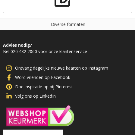
D
i
v
e
r
s
e
f
o
r
m
a
t
e
n
Advies nodig?
Bel 020 482 2060 voor onze klantenservice
Ontvang dagelijks nieuwe kaarten op Instagram
Word vrienden op Facebook
Doe inspiratie op bij Pinterest
Volg ons op LinkedIn