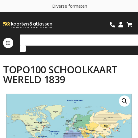
D
i
v
e
r
s
e
f
o
r
m
a
t
e
n
TOPO100 SCHOOLKAART
WERELD 1839