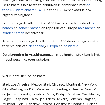
zowel geschikt voor uitleg in de klas als voor toetsing of oefening.
Deze kaart is het beste te gebruiken in combinatie met
de
topo100 wereldkaart 1840
. De topo100-wereldkaart is ook
digitaal verkrijgbaar.
Er zijn ook gedetailleerde topo100 kaarten van Nederland
met
namen
en
zonder namen
en topo100 van Europa
met namen
en
zonder namen
beschikbaar.
Tevens zijn er ook gedetailleerde topo100 dubbelzijdige kaarten
te verkrijgen van
Nederland
,-
Europa
en
de wereld
.
De uitvoering in vrachtwagenzeil met houten stokken is het
meest geschikt voor scholen.
Wat is er te zien op de kaart:
Stad: Los Angeles, Mexico-Stad, Chicago, Montréal, New York
City, Washington D.C., Paramaribo, Santiago, Buenos Aires, Rio
de Janeiro, Brasilia, Londen, Parijs, Berlijn, Moskou, Casablanca,
Lagos, Kaapstad, Caïro, Jeruzalem, Ankara, Teheran, Bagdad,
Mumbai, Delhi, Bangkok, Jakarta, Hongkong, Shanghai, Peking,