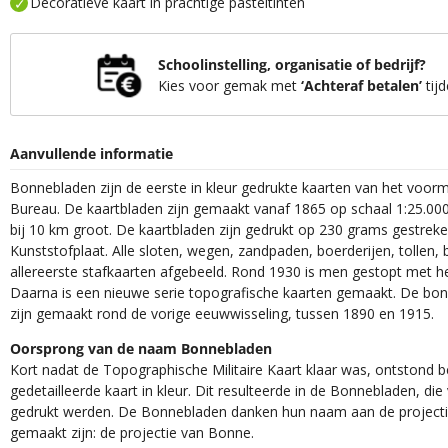
Decoratieve kaart in prachtige pasteltinten
Schoolinstelling, organisatie of bedrijf?
Kies voor gemak met
‘Achteraf betalen’
tijd
Aanvullende informatie
Bonnebladen zijn de eerste in kleur gedrukte kaarten van het voor
Bureau. De kaartbladen zijn gemaakt vanaf 1865 op schaal 1:25.000
bij 10 km groot. De kaartbladen zijn gedrukt op 230 grams gestrek
Kunststofplaat. Alle sloten, wegen, zandpaden, boerderijen, tollen, 
allereerste stafkaarten afgebeeld. Rond 1930 is men gestopt met h
Daarna is een nieuwe serie topografische kaarten gemaakt. De bon
zijn gemaakt rond de vorige eeuwwisseling, tussen 1890 en 1915.
Oorsprong van de naam Bonnebladen
Kort nadat de Topographische Militaire Kaart klaar was, ontstond
gedetailleerde kaart in kleur. Dit resulteerde in de Bonnebladen, d
gedrukt werden. De Bonnebladen danken hun naam aan de projec
gemaakt zijn: de projectie van Bonne.