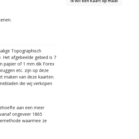
Ik wil een Kaart op maat
kenen.
malige Topographisch
. Het afgebeelde gebied is 7
en papier of 1 mm dik Forex
bruggen etc. zijn op deze
et maken van deze kaarten.
nebladen die wij verkopen
 behoefte aan een meer
ie vanaf ongeveer 1865
tiemethode waarmee ze