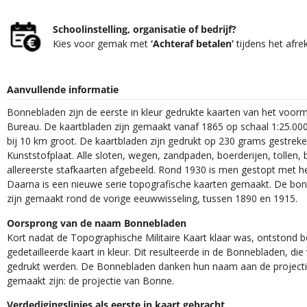
Schoolinstelling, organisatie of bedrijf?
Kies voor gemak met
‘Achteraf betalen’
tijdens het afre
Aanvullende informatie
Bonnebladen zijn de eerste in kleur gedrukte kaarten van het voor
Bureau. De kaartbladen zijn gemaakt vanaf 1865 op schaal 1:25.000
bij 10 km groot. De kaartbladen zijn gedrukt op 230 grams gestrek
Kunststofplaat. Alle sloten, wegen, zandpaden, boerderijen, tollen, 
allereerste stafkaarten afgebeeld. Rond 1930 is men gestopt met h
Daarna is een nieuwe serie topografische kaarten gemaakt. De bon
zijn gemaakt rond de vorige eeuwwisseling, tussen 1890 en 1915.
Oorsprong van de naam Bonnebladen
Kort nadat de Topographische Militaire Kaart klaar was, ontstond
gedetailleerde kaart in kleur. Dit resulteerde in de Bonnebladen, d
gedrukt werden. De Bonnebladen danken hun naam aan de projec
gemaakt zijn: de projectie van Bonne.
Verdedigingslinies als eerste in kaart gebracht