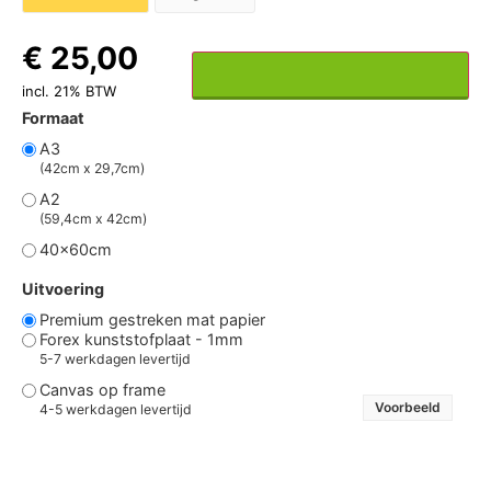
€
25,00
Toevoegen aan winkelwagen
incl. 21% BTW
Formaat
A3
(42cm x 29,7cm)
A2
(59,4cm x 42cm)
40x60cm
Uitvoering
Premium gestreken mat papier
Forex kunststofplaat - 1mm
5-7 werkdagen levertijd
Canvas op frame
Voorbeeld
4-5 werkdagen levertijd