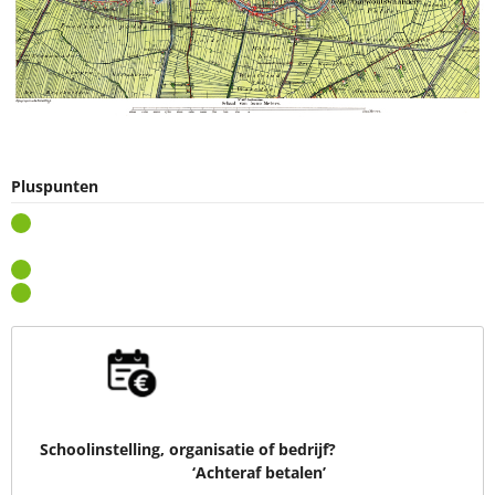
Pluspunten
Eerste in kleur gedrukte kaarten van het voormalige
Topographisch Bureau
Zeer gedetailleerde historische kaart, ook digitaal verkrijgbaar
Decoratieve kaart in prachtige pasteltinten
Schoolinstelling, organisatie of bedrijf?
Kies voor gemak met
‘Achteraf betalen’
tijdens het