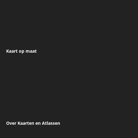
Betaling
Verzendkosten
Levertijd
Retour sturen
Klachtenregeling
Contact
Kaart op maat
Kaart aanvragen
Kaart informatie
Gebied
Formaat & Detail
Uitvoering
Soorten Data
Voorbeelden
Over Kaarten en Atlassen
Blog