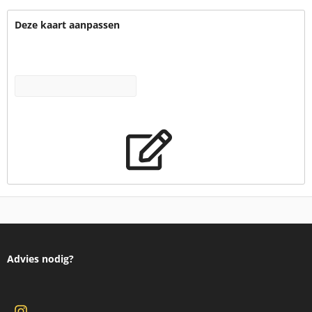
Deze kaart aanpassen
Deze kaart gebruiken als uitgangspunt? Eigen data of
kaartwijzigingen zijn mogelijk bij deze kaart
Ik wil een Kaart op maat
Advies nodig?
Bel 020 482 2060 voor onze klantenservice
Ontvang dagelijks nieuwe kaarten op Instagram