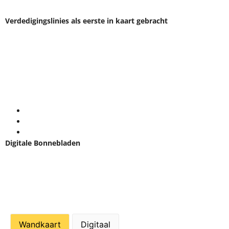
Bonne.
Verdedigingslinies als eerste in kaart gebracht
De gebieden waar verdedigingslinies lagen, bracht men eerst in
kaart. Dit waren vooral stroken terrein langs de grote rivieren en
later ook rond Amsterdam. Pas later werd de rest van Nederland
gekarteerd. Rond 1884 besloeg de kaartserie heel Nederland.
Bonnebladen zijn gedetailleerde militaire kaarten op schaal
1:25.000. De kaarten zijn zeer geschikt:​
​bij onderzoek naar historische landschappen;
bij onderzoek naar de eigen woonomgeving;
om in te lijsten en cadeau te geven.
Digitale Bonnebladen
De Bonnebladen zijn ook digitaal verkrijgbaar. De prijs voor het
JPG-bestand is 300dpi is € 25,00. Meerdere bonnebladen kunnen
aan elkaar gezet worden. Voor meer informatie bel 020-4822060
of stuur een mail naar info@kaartenenatlassen.nl.
Wandkaart
Digitaal