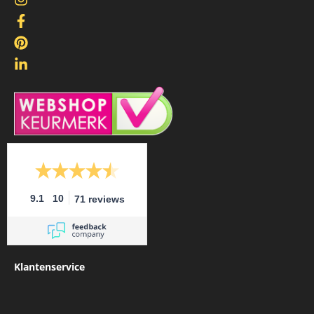
Word vrienden op Facebook
Doe inspiratie op bij Pinterest
Volg ons op LinkedIn
/
9.1
10
71 reviews
Klantenservice
FAQ