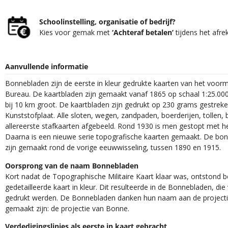
Schoolinstelling, organisatie of bedrijf?
Kies voor gemak met
‘Achteraf betalen’
tijdens het afre
Aanvullende informatie
Bonnebladen zijn de eerste in kleur gedrukte kaarten van het voor
Bureau. De kaartbladen zijn gemaakt vanaf 1865 op schaal 1:25.000
bij 10 km groot. De kaartbladen zijn gedrukt op 230 grams gestrek
Kunststofplaat. Alle sloten, wegen, zandpaden, boerderijen, tollen, 
allereerste stafkaarten afgebeeld. Rond 1930 is men gestopt met h
Daarna is een nieuwe serie topografische kaarten gemaakt. De bon
zijn gemaakt rond de vorige eeuwwisseling, tussen 1890 en 1915.
Oorsprong van de naam Bonnebladen
Kort nadat de Topographische Militaire Kaart klaar was, ontstond
gedetailleerde kaart in kleur. Dit resulteerde in de Bonnebladen, d
gedrukt werden. De Bonnebladen danken hun naam aan de projec
gemaakt zijn: de projectie van Bonne.
Verdedigingslinies als eerste in kaart gebracht