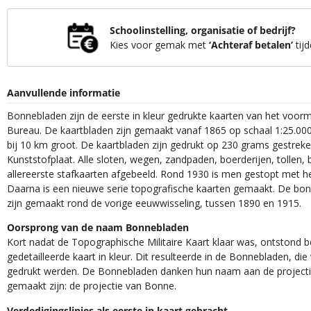
Schoolinstelling, organisatie of bedrijf?
Kies voor gemak met
‘Achteraf betalen’
tijd
Aanvullende informatie
Bonnebladen zijn de eerste in kleur gedrukte kaarten van het voor
Bureau. De kaartbladen zijn gemaakt vanaf 1865 op schaal 1:25.000
bij 10 km groot. De kaartbladen zijn gedrukt op 230 grams gestrek
Kunststofplaat. Alle sloten, wegen, zandpaden, boerderijen, tollen, 
allereerste stafkaarten afgebeeld. Rond 1930 is men gestopt met h
Daarna is een nieuwe serie topografische kaarten gemaakt. De bon
zijn gemaakt rond de vorige eeuwwisseling, tussen 1890 en 1915.
Oorsprong van de naam Bonnebladen
Kort nadat de Topographische Militaire Kaart klaar was, ontstond
gedetailleerde kaart in kleur. Dit resulteerde in de Bonnebladen, d
gedrukt werden. De Bonnebladen danken hun naam aan de projec
gemaakt zijn: de projectie van Bonne.
Verdedigingslinies als eerste in kaart gebracht