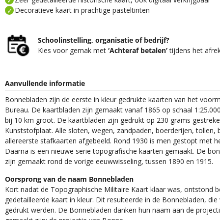
Decoratieve kaart in prachtige pasteltinten
Schoolinstelling, organisatie of bedrijf?
Kies voor gemak met
‘Achteraf betalen’
tijdens het afre
Aanvullende informatie
Bonnebladen zijn de eerste in kleur gedrukte kaarten van het voor
Bureau. De kaartbladen zijn gemaakt vanaf 1865 op schaal 1:25.000
bij 10 km groot. De kaartbladen zijn gedrukt op 230 grams gestrek
Kunststofplaat. Alle sloten, wegen, zandpaden, boerderijen, tollen, 
allereerste stafkaarten afgebeeld. Rond 1930 is men gestopt met h
Daarna is een nieuwe serie topografische kaarten gemaakt. De bon
zijn gemaakt rond de vorige eeuwwisseling, tussen 1890 en 1915.
Oorsprong van de naam Bonnebladen
Kort nadat de Topographische Militaire Kaart klaar was, ontstond
gedetailleerde kaart in kleur. Dit resulteerde in de Bonnebladen, d
gedrukt werden. De Bonnebladen danken hun naam aan de projec