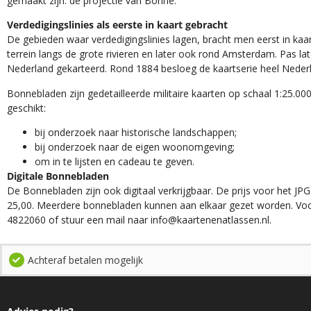
gemaakt zijn: de projectie van Bonne.
Verdedigingslinies als eerste in kaart gebracht
De gebieden waar verdedigingslinies lagen, bracht men eerst in kaar
terrein langs de grote rivieren en later ook rond Amsterdam. Pas la
Nederland gekarteerd. Rond 1884 besloeg de kaartserie heel Neder
Bonnebladen zijn gedetailleerde militaire kaarten op schaal 1:25.000
geschikt:​
​bij onderzoek naar historische landschappen;
bij onderzoek naar de eigen woonomgeving;
om in te lijsten en cadeau te geven.
Digitale Bonnebladen
De Bonnebladen zijn ook digitaal verkrijgbaar. De prijs voor het JPG
25,00. Meerdere bonnebladen kunnen aan elkaar gezet worden. Voo
4822060 of stuur een mail naar info@kaartenenatlassen.nl.
Achteraf betalen mogelijk