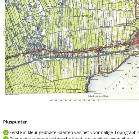
Pluspunten
Eerste in kleur gedrukte kaarten van het voormalige Topograph
Zeer gedetailleerde historische kaart, ook digitaal verkrijgbaar