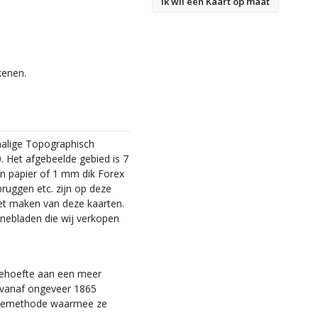
Ik wil een Kaart op maat
kenen.
malige Topographisch
. Het afgebeelde gebied is 7
en papier of 1 mm dik Forex
bruggen etc. zijn op deze
et maken van deze kaarten.
nebladen die wij verkopen
 behoefte aan een meer
ie vanaf ongeveer 1865
tiemethode waarmee ze