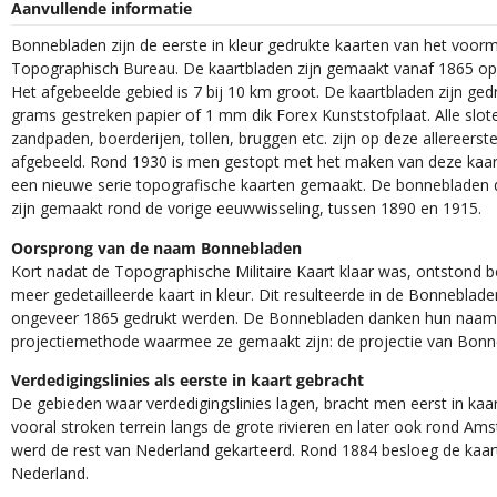
Aanvullende informatie
Bonnebladen zijn de eerste in kleur gedrukte kaarten van het voorm
Topographisch Bureau. De kaartbladen zijn gemaakt vanaf 1865 op 
Het afgebeelde gebied is 7 bij 10 km groot. De kaartbladen zijn ged
grams gestreken papier of 1 mm dik Forex Kunststofplaat. Alle slot
zandpaden, boerderijen, tollen, bruggen etc. zijn op deze allereerst
afgebeeld. Rond 1930 is men gestopt met het maken van deze kaar
een nieuwe serie topografische kaarten gemaakt. De bonnebladen d
zijn gemaakt rond de vorige eeuwwisseling, tussen 1890 en 1915.
Oorsprong van de naam Bonnebladen
Kort nadat de Topographische Militaire Kaart klaar was, ontstond 
meer gedetailleerde kaart in kleur. Dit resulteerde in de Bonneblade
ongeveer 1865 gedrukt werden. De Bonnebladen danken hun naam
projectiemethode waarmee ze gemaakt zijn: de projectie van Bonn
Verdedigingslinies als eerste in kaart gebracht
De gebieden waar verdedigingslinies lagen, bracht men eerst in kaar
vooral stroken terrein langs de grote rivieren en later ook rond Am
werd de rest van Nederland gekarteerd. Rond 1884 besloeg de kaart
Nederland.