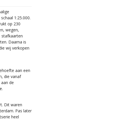
alige
schaal 1:25.000.
rukt op 230
en, wegen,
e stafkaarten
ten. Daarna is
ie wij verkopen
behoefte aan een
n, die vanaf
 aan de
e.
t. Dit waren
sterdam. Pas later
serie heel