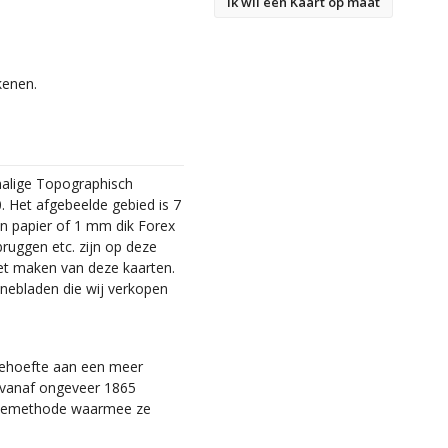
Ik wil een Kaart op maat
kenen.
malige Topographisch
. Het afgebeelde gebied is 7
en papier of 1 mm dik Forex
bruggen etc. zijn op deze
et maken van deze kaarten.
nebladen die wij verkopen
 behoefte aan een meer
ie vanaf ongeveer 1865
tiemethode waarmee ze