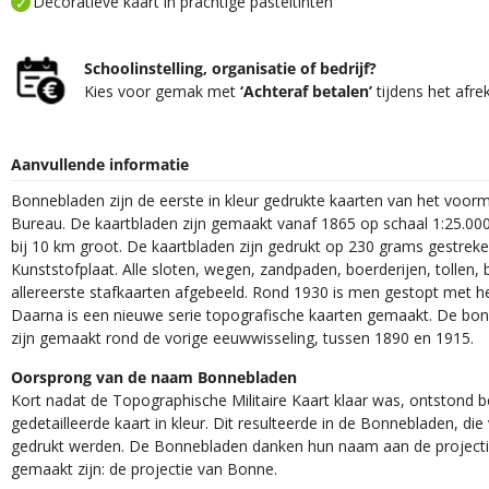
Decoratieve kaart in prachtige pasteltinten
Schoolinstelling, organisatie of bedrijf?
Kies voor gemak met
‘Achteraf betalen’
tijdens het afre
Aanvullende informatie
Bonnebladen zijn de eerste in kleur gedrukte kaarten van het voor
Bureau. De kaartbladen zijn gemaakt vanaf 1865 op schaal 1:25.000
bij 10 km groot. De kaartbladen zijn gedrukt op 230 grams gestrek
Kunststofplaat. Alle sloten, wegen, zandpaden, boerderijen, tollen, 
allereerste stafkaarten afgebeeld. Rond 1930 is men gestopt met h
Daarna is een nieuwe serie topografische kaarten gemaakt. De bon
zijn gemaakt rond de vorige eeuwwisseling, tussen 1890 en 1915.
Oorsprong van de naam Bonnebladen
Kort nadat de Topographische Militaire Kaart klaar was, ontstond
gedetailleerde kaart in kleur. Dit resulteerde in de Bonnebladen, d
gedrukt werden. De Bonnebladen danken hun naam aan de projec
gemaakt zijn: de projectie van Bonne.