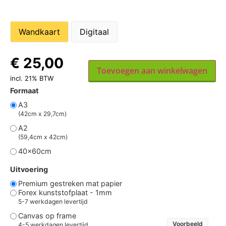
Wandkaart
Digitaal
€
25,00
Toevoegen aan winkelwagen
incl. 21% BTW
Formaat
A3
(42cm x 29,7cm)
A2
(59,4cm x 42cm)
40x60cm
Uitvoering
Premium gestreken mat papier
Forex kunststofplaat - 1mm
5-7 werkdagen levertijd
Canvas op frame
Voorbeeld
4-5 werkdagen levertijd