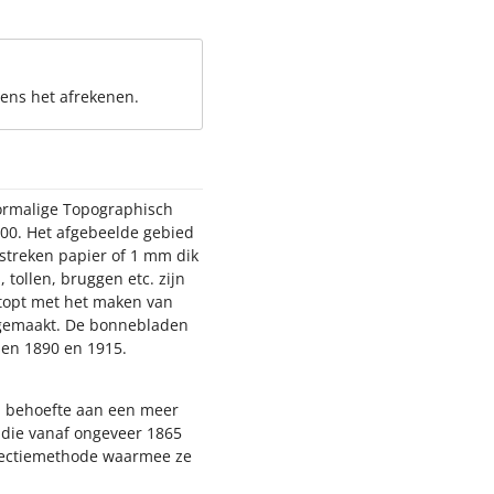
dens het afrekenen.
oormalige Topographisch
000. Het afgebeelde gebied
estreken papier of 1 mm dik
 tollen, bruggen etc. zijn
stopt met het maken van
n gemaakt. De bonnebladen
sen 1890 en 1915.
nd behoefte aan een meer
, die vanaf ongeveer 1865
jectiemethode waarmee ze