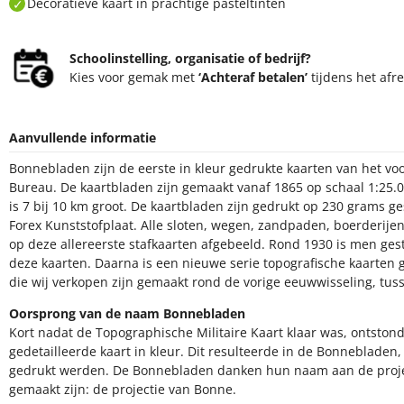
Decoratieve kaart in prachtige pasteltinten
Schoolinstelling, organisatie of bedrijf?
Kies voor gemak met
‘Achteraf betalen’
tijdens het afr
Aanvullende informatie
Bonnebladen zijn de eerste in kleur gedrukte kaarten van het v
Bureau. De kaartbladen zijn gemaakt vanaf 1865 op schaal 1:25.
is 7 bij 10 km groot. De kaartbladen zijn gedrukt op 230 grams g
Forex Kunststofplaat. Alle sloten, wegen, zandpaden, boerderijen,
op deze allereerste stafkaarten afgebeeld. Rond 1930 is men ge
deze kaarten. Daarna is een nieuwe serie topografische kaarte
die wij verkopen zijn gemaakt rond de vorige eeuwwisseling, tus
Oorsprong van de naam Bonnebladen
Kort nadat de Topographische Militaire Kaart klaar was, ontsto
gedetailleerde kaart in kleur. Dit resulteerde in de Bonnebladen
gedrukt werden. De Bonnebladen danken hun naam aan de pro
gemaakt zijn: de projectie van Bonne.