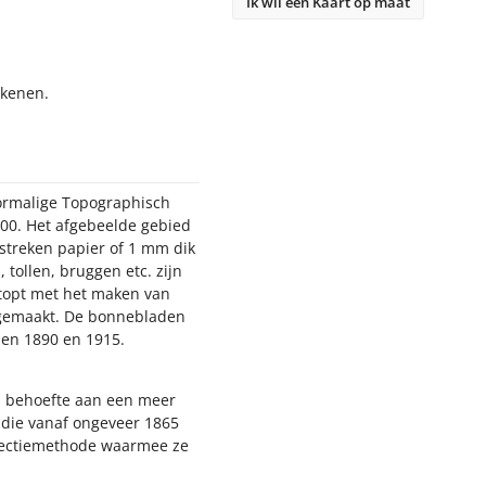
Ik wil een Kaart op maat
ekenen.
oormalige Topographisch
000. Het afgebeelde gebied
estreken papier of 1 mm dik
 tollen, bruggen etc. zijn
stopt met het maken van
n gemaakt. De bonnebladen
sen 1890 en 1915.
nd behoefte aan een meer
, die vanaf ongeveer 1865
jectiemethode waarmee ze