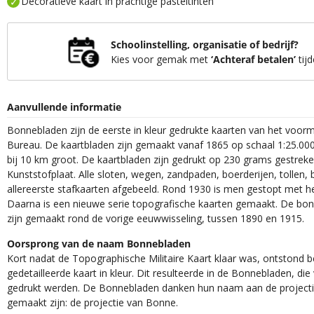
Decoratieve kaart in prachtige pasteltinten
Schoolinstelling, organisatie of bedrijf?
Kies voor gemak met
‘Achteraf betalen’
tijd
Aanvullende informatie
Bonnebladen zijn de eerste in kleur gedrukte kaarten van het voor
Bureau. De kaartbladen zijn gemaakt vanaf 1865 op schaal 1:25.000
bij 10 km groot. De kaartbladen zijn gedrukt op 230 grams gestrek
Kunststofplaat. Alle sloten, wegen, zandpaden, boerderijen, tollen, 
allereerste stafkaarten afgebeeld. Rond 1930 is men gestopt met h
Daarna is een nieuwe serie topografische kaarten gemaakt. De bon
zijn gemaakt rond de vorige eeuwwisseling, tussen 1890 en 1915.
Oorsprong van de naam Bonnebladen
Kort nadat de Topographische Militaire Kaart klaar was, ontstond
gedetailleerde kaart in kleur. Dit resulteerde in de Bonnebladen, d
gedrukt werden. De Bonnebladen danken hun naam aan de projec
gemaakt zijn: de projectie van Bonne.