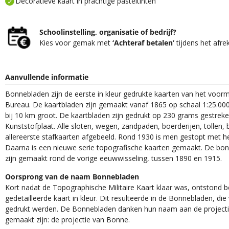
Decoratieve kaart in prachtige pasteltinten
Schoolinstelling, organisatie of bedrijf?
Kies voor gemak met
‘Achteraf betalen’
tijdens het afre
Aanvullende informatie
Bonnebladen zijn de eerste in kleur gedrukte kaarten van het voor
Bureau. De kaartbladen zijn gemaakt vanaf 1865 op schaal 1:25.000
bij 10 km groot. De kaartbladen zijn gedrukt op 230 grams gestrek
Kunststofplaat. Alle sloten, wegen, zandpaden, boerderijen, tollen, 
allereerste stafkaarten afgebeeld. Rond 1930 is men gestopt met h
Daarna is een nieuwe serie topografische kaarten gemaakt. De bon
zijn gemaakt rond de vorige eeuwwisseling, tussen 1890 en 1915.
Oorsprong van de naam Bonnebladen
Kort nadat de Topographische Militaire Kaart klaar was, ontstond
gedetailleerde kaart in kleur. Dit resulteerde in de Bonnebladen, d
gedrukt werden. De Bonnebladen danken hun naam aan de projec
gemaakt zijn: de projectie van Bonne.