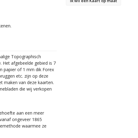
Ik wil een Kaart op maat
kenen.
malige Topographisch
. Het afgebeelde gebied is 7
en papier of 1 mm dik Forex
bruggen etc. zijn op deze
et maken van deze kaarten.
nebladen die wij verkopen
 behoefte aan een meer
ie vanaf ongeveer 1865
tiemethode waarmee ze