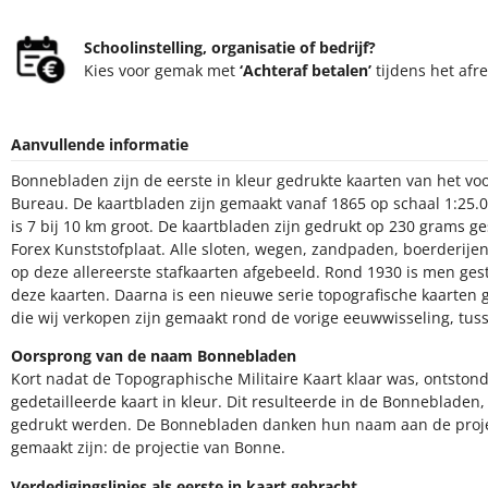
Schoolinstelling, organisatie of bedrijf?
Kies voor gemak met
‘Achteraf betalen’
tijdens het afr
Aanvullende informatie
Bonnebladen zijn de eerste in kleur gedrukte kaarten van het v
Bureau. De kaartbladen zijn gemaakt vanaf 1865 op schaal 1:25.
is 7 bij 10 km groot. De kaartbladen zijn gedrukt op 230 grams g
Forex Kunststofplaat. Alle sloten, wegen, zandpaden, boerderijen,
op deze allereerste stafkaarten afgebeeld. Rond 1930 is men ge
deze kaarten. Daarna is een nieuwe serie topografische kaarte
die wij verkopen zijn gemaakt rond de vorige eeuwwisseling, tus
Oorsprong van de naam Bonnebladen
Kort nadat de Topographische Militaire Kaart klaar was, ontsto
gedetailleerde kaart in kleur. Dit resulteerde in de Bonnebladen
gedrukt werden. De Bonnebladen danken hun naam aan de pro
gemaakt zijn: de projectie van Bonne.
Verdedigingslinies als eerste in kaart gebracht