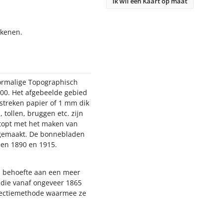
Ik wil een Kaart op maat
ekenen.
oormalige Topographisch
000. Het afgebeelde gebied
estreken papier of 1 mm dik
 tollen, bruggen etc. zijn
stopt met het maken van
n gemaakt. De bonnebladen
sen 1890 en 1915.
nd behoefte aan een meer
, die vanaf ongeveer 1865
jectiemethode waarmee ze