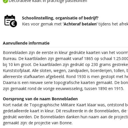
Decoratieve kaart in prachtige pasteltinten
Schoolinstelling, organisatie of bedrijf?
Kies voor gemak met
‘Achteraf betalen’
tijdens het afre
Aanvullende informatie
Bonnebladen zijn de eerste in kleur gedrukte kaarten van het voor
Bureau. De kaartbladen zijn gemaakt vanaf 1865 op schaal 1:25.000
bij 10 km groot. De kaartbladen zijn gedrukt op 230 grams gestrek
Kunststofplaat. Alle sloten, wegen, zandpaden, boerderijen, tollen, 
allereerste stafkaarten afgebeeld. Rond 1930 is men gestopt met h
Daarna is een nieuwe serie topografische kaarten gemaakt. De bon
zijn gemaakt rond de vorige eeuwwisseling, tussen 1890 en 1915.
Oorsprong van de naam Bonnebladen
Kort nadat de Topographische Militaire Kaart klaar was, ontstond
gedetailleerde kaart in kleur. Dit resulteerde in de Bonnebladen, d
gedrukt werden. De Bonnebladen danken hun naam aan de projec
gemaakt zijn: de projectie van Bonne.