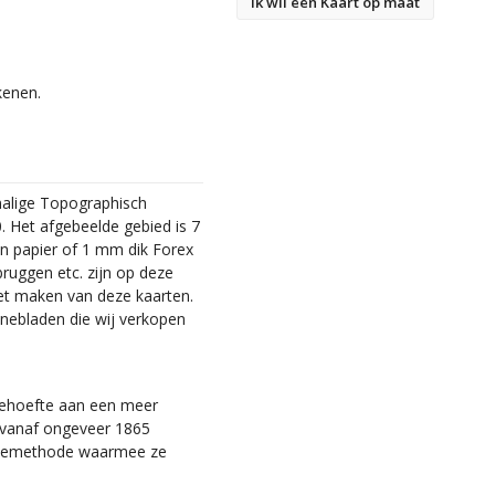
Ik wil een Kaart op maat
kenen.
malige Topographisch
. Het afgebeelde gebied is 7
en papier of 1 mm dik Forex
bruggen etc. zijn op deze
et maken van deze kaarten.
nebladen die wij verkopen
 behoefte aan een meer
ie vanaf ongeveer 1865
tiemethode waarmee ze