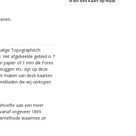
Ik wil een Kaart op maat
kenen.
malige Topographisch
. Het afgebeelde gebied is 7
en papier of 1 mm dik Forex
bruggen etc. zijn op deze
et maken van deze kaarten.
nebladen die wij verkopen
 behoefte aan een meer
ie vanaf ongeveer 1865
tiemethode waarmee ze