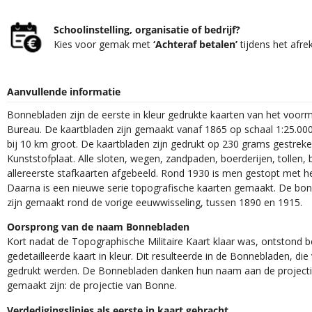
Schoolinstelling, organisatie of bedrijf?
Kies voor gemak met
‘Achteraf betalen’
tijdens het afre
Aanvullende informatie
Bonnebladen zijn de eerste in kleur gedrukte kaarten van het voor
Bureau. De kaartbladen zijn gemaakt vanaf 1865 op schaal 1:25.000
bij 10 km groot. De kaartbladen zijn gedrukt op 230 grams gestrek
Kunststofplaat. Alle sloten, wegen, zandpaden, boerderijen, tollen, 
allereerste stafkaarten afgebeeld. Rond 1930 is men gestopt met h
Daarna is een nieuwe serie topografische kaarten gemaakt. De bon
zijn gemaakt rond de vorige eeuwwisseling, tussen 1890 en 1915.
Oorsprong van de naam Bonnebladen
Kort nadat de Topographische Militaire Kaart klaar was, ontstond
gedetailleerde kaart in kleur. Dit resulteerde in de Bonnebladen, d
gedrukt werden. De Bonnebladen danken hun naam aan de projec
gemaakt zijn: de projectie van Bonne.
Verdedigingslinies als eerste in kaart gebracht