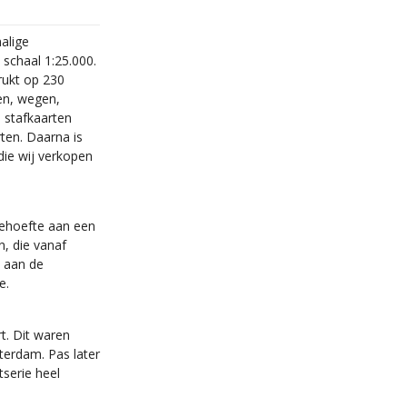
alige
schaal 1:25.000.
rukt op 230
en, wegen,
e stafkaarten
ten. Daarna is
ie wij verkopen
behoefte aan een
n, die vanaf
 aan de
e.
t. Dit waren
sterdam. Pas later
serie heel