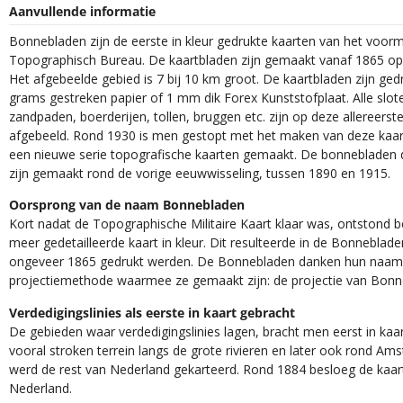
Aanvullende informatie
Bonnebladen zijn de eerste in kleur gedrukte kaarten van het voorm
Topographisch Bureau. De kaartbladen zijn gemaakt vanaf 1865 op 
Het afgebeelde gebied is 7 bij 10 km groot. De kaartbladen zijn ged
grams gestreken papier of 1 mm dik Forex Kunststofplaat. Alle slot
zandpaden, boerderijen, tollen, bruggen etc. zijn op deze allereerst
afgebeeld. Rond 1930 is men gestopt met het maken van deze kaar
een nieuwe serie topografische kaarten gemaakt. De bonnebladen d
zijn gemaakt rond de vorige eeuwwisseling, tussen 1890 en 1915.
Oorsprong van de naam Bonnebladen
Kort nadat de Topographische Militaire Kaart klaar was, ontstond 
meer gedetailleerde kaart in kleur. Dit resulteerde in de Bonneblade
ongeveer 1865 gedrukt werden. De Bonnebladen danken hun naam
projectiemethode waarmee ze gemaakt zijn: de projectie van Bonn
Verdedigingslinies als eerste in kaart gebracht
De gebieden waar verdedigingslinies lagen, bracht men eerst in kaar
vooral stroken terrein langs de grote rivieren en later ook rond Am
werd de rest van Nederland gekarteerd. Rond 1884 besloeg de kaart
Nederland.