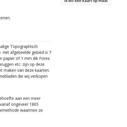
Ik wil een Kaart op maat
kenen.
malige Topographisch
. Het afgebeelde gebied is 7
en papier of 1 mm dik Forex
bruggen etc. zijn op deze
et maken van deze kaarten.
nebladen die wij verkopen
 behoefte aan een meer
ie vanaf ongeveer 1865
tiemethode waarmee ze