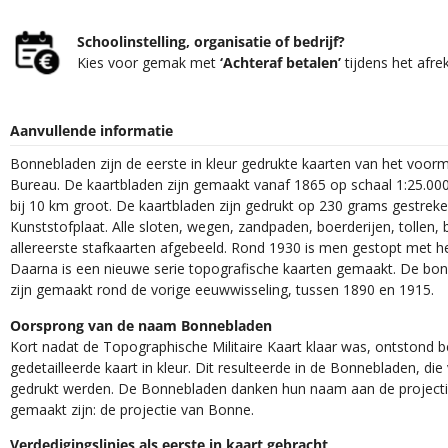
Schoolinstelling, organisatie of bedrijf?
Kies voor gemak met
‘Achteraf betalen’
tijdens het afre
Aanvullende informatie
Bonnebladen zijn de eerste in kleur gedrukte kaarten van het voor
Bureau. De kaartbladen zijn gemaakt vanaf 1865 op schaal 1:25.000
bij 10 km groot. De kaartbladen zijn gedrukt op 230 grams gestrek
Kunststofplaat. Alle sloten, wegen, zandpaden, boerderijen, tollen, 
allereerste stafkaarten afgebeeld. Rond 1930 is men gestopt met h
Daarna is een nieuwe serie topografische kaarten gemaakt. De bon
zijn gemaakt rond de vorige eeuwwisseling, tussen 1890 en 1915.
Oorsprong van de naam Bonnebladen
Kort nadat de Topographische Militaire Kaart klaar was, ontstond
gedetailleerde kaart in kleur. Dit resulteerde in de Bonnebladen, d
gedrukt werden. De Bonnebladen danken hun naam aan de projec
gemaakt zijn: de projectie van Bonne.
Verdedigingslinies als eerste in kaart gebracht