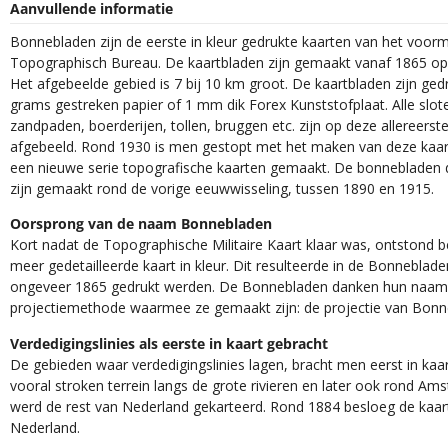
Aanvullende informatie
Bonnebladen zijn de eerste in kleur gedrukte kaarten van het voorm
Topographisch Bureau. De kaartbladen zijn gemaakt vanaf 1865 op 
Het afgebeelde gebied is 7 bij 10 km groot. De kaartbladen zijn ged
grams gestreken papier of 1 mm dik Forex Kunststofplaat. Alle slot
zandpaden, boerderijen, tollen, bruggen etc. zijn op deze allereerst
afgebeeld. Rond 1930 is men gestopt met het maken van deze kaar
een nieuwe serie topografische kaarten gemaakt. De bonnebladen d
zijn gemaakt rond de vorige eeuwwisseling, tussen 1890 en 1915.
Oorsprong van de naam Bonnebladen
Kort nadat de Topographische Militaire Kaart klaar was, ontstond 
meer gedetailleerde kaart in kleur. Dit resulteerde in de Bonneblade
ongeveer 1865 gedrukt werden. De Bonnebladen danken hun naam
projectiemethode waarmee ze gemaakt zijn: de projectie van Bonn
Verdedigingslinies als eerste in kaart gebracht
De gebieden waar verdedigingslinies lagen, bracht men eerst in kaar
vooral stroken terrein langs de grote rivieren en later ook rond Am
werd de rest van Nederland gekarteerd. Rond 1884 besloeg de kaart
Nederland.