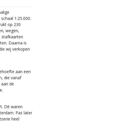
alige
schaal 1:25.000.
rukt op 230
en, wegen,
e stafkaarten
ten. Daarna is
ie wij verkopen
behoefte aan een
n, die vanaf
 aan de
e.
t. Dit waren
sterdam. Pas later
serie heel