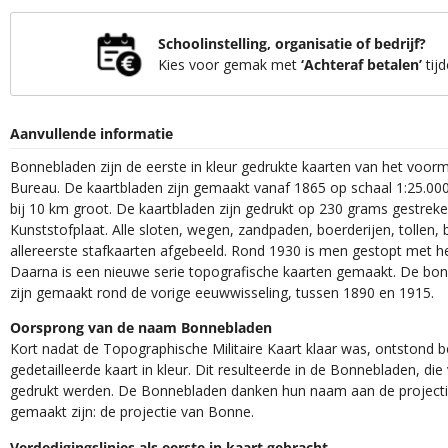
Schoolinstelling, organisatie of bedrijf?
Kies voor gemak met
‘Achteraf betalen’
tijd
Aanvullende informatie
Bonnebladen zijn de eerste in kleur gedrukte kaarten van het voor
Bureau. De kaartbladen zijn gemaakt vanaf 1865 op schaal 1:25.000
bij 10 km groot. De kaartbladen zijn gedrukt op 230 grams gestrek
Kunststofplaat. Alle sloten, wegen, zandpaden, boerderijen, tollen, 
allereerste stafkaarten afgebeeld. Rond 1930 is men gestopt met h
Daarna is een nieuwe serie topografische kaarten gemaakt. De bon
zijn gemaakt rond de vorige eeuwwisseling, tussen 1890 en 1915.
Oorsprong van de naam Bonnebladen
Kort nadat de Topographische Militaire Kaart klaar was, ontstond
gedetailleerde kaart in kleur. Dit resulteerde in de Bonnebladen, d
gedrukt werden. De Bonnebladen danken hun naam aan de projec
gemaakt zijn: de projectie van Bonne.
Verdedigingslinies als eerste in kaart gebracht